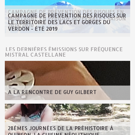
CAMPAGNE DE PRÉVENTION DES RISQUES EN
CAMPAGNE DE PRÉVENTION DES RISQUES SUR
MONTAGNE EN PÉRIODE HIVERNALE - SAISON
LE TERRITOIRE DES LACS ET GORGES DU
2019/2020
VERDON - ÉTÉ 2019
LES DERNIÈRES ÉMISSIONS SUR FRÉQUENCE
MISTRAL CASTELLANE
A LA RENCONTRE DE GUY GILBERT
28ÈMES JOURNÉES DE LA PRÉHISTOIRE À
QUINSON, LA CUISINE NÉOLITHIQUE