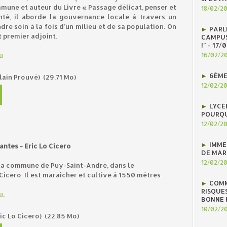
une et auteur du Livre « Passage délicat, penser et
18/02/2
anté, il aborde la gouvernance locale à travers un
re soin à la fois d’un milieu et de sa population. On
PARLE
t premier adjoint.
CAMPUS
!" - 17
u
16/02/2
6ÈME
Alain Prouvé)
(29.71 Mo)
12/02/2
LYCÉ
POURQU
12/02/2
IMME
antes - Eric Lo Cicero
DE MAR
12/02/2
 la commune de Puy-Saint-André, dans le
Cicero. Il est maraîcher et cultive à 1550 mètres
COMM
RISQUES
u
.
BONNE H
10/02/2
ic Lo Cicero)
(22.85 Mo)