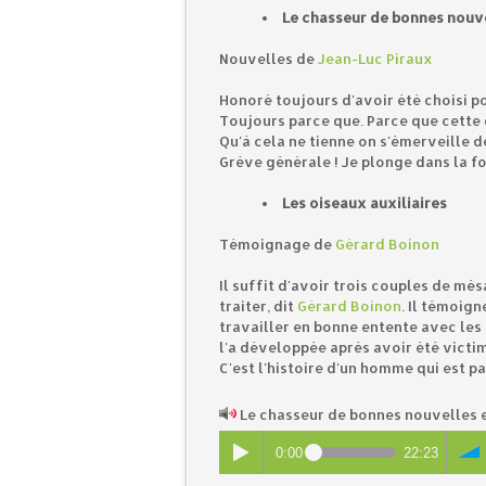
Le chasseur de bonnes nouv
Nouvelles de
Jean-Luc Piraux
Honoré toujours d'avoir été choisi p
Toujours parce que. Parce que cette d
Qu'à cela ne tienne on s'émerveille d
Grève générale ! Je plonge dans la f
Les oiseaux auxiliaires
Témoignage de
Gérard Boinon
Il suffit d'avoir trois couples de més
traiter, dit
Gérard Boinon
. Il témoig
travailler en bonne entente avec les o
l'a développée après avoir été victi
C'est l'histoire d'un homme qui est 
Le chasseur de bonnes nouvelles e
0:00
22:23