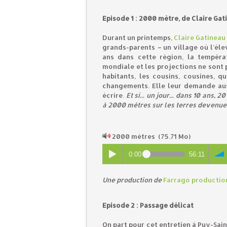
Episode 1 : 2000 mètre, de Claire Gat
Durant un printemps,
Claire Gatineau
grands-parents
–
un village où l'él
ans dans cette région, la tempér
mondiale et les projections ne sont p
habitants, les cousins, cousines, q
changements. Elle leur demande auss
écrire.
Et si... un jour... dans 10 ans,
à 2000 mètres sur les terres devenues 
2000 mètres
(75.71 Mo)
0:00
56:11
U
ne production de
Farrago productio
Episode 2 : Passage délicat
On part pour cet entretien à Puy-Sai