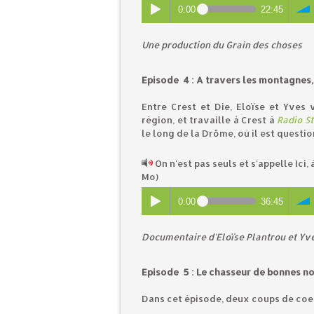
0:00
22:45
U
ne production du Grain des choses
Episode 4 : A travers les montagnes, 
Entre Crest et Die, Eloïse et Yves 
région, et travaille à Crest à
Radio St
le long de la Drôme, où il est questio
On n'est pas seuls et s'appelle Ici
Mo)
0:00
36:45
Documentaire d'Eloïse Plantrou et Yv
Episode 5 : Le chasseur de bonnes no
Dans cet épisode, deux coups de coeu