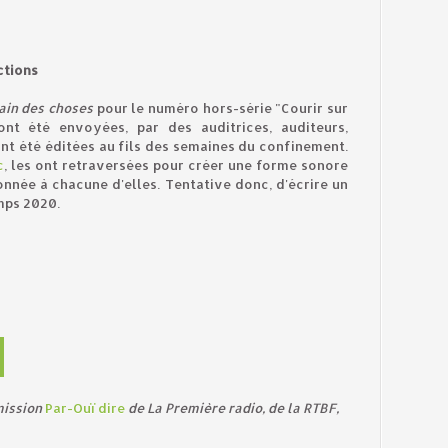
ections
ain des choses
pour le numéro hors-série "Courir sur
ont été envoyées, par des auditrices, auditeurs,
 ont été éditées au fils des semaines du confinement.
c
, les ont retraversées pour créer une forme sonore
nnée à chacune d'elles. Tentative donc, d'écrire un
emps 2020.
mission
Par-Ouï dire
de La Première radio, de la RTBF,