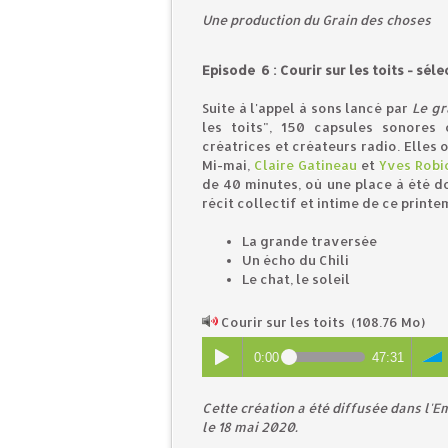
U
ne production du Grain des choses
Episode 6 : Courir sur les toits - sél
Suite à l'appel à sons lancé par
Le gr
les toits", 150 capsules sonores 
créatrices et créateurs radio. Elles
Mi-mai,
Claire Gatineau
et
Yves Robi
de 40 minutes, où une place à été do
récit collectif et intime de ce print
La grande traversée
Un écho du Chili
Le chat, le soleil
Courir sur les toits
(108.76 Mo)
0:00
47:31
Cette création a été diffusée dans l'E
le 18 mai 2020.