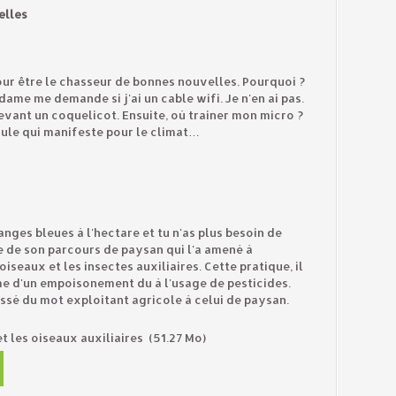
elles
our être le chasseur de bonnes nouvelles. Pourquoi ?
ame me demande si j'ai un cable wifi. Je n'en ai pas.
evant un coquelicot. Ensuite, où trainer mon micro ?
oule qui manifeste pour le climat…
anges bleues à l'hectare et tu n'as plus besoin de
ne de son parcours de paysan qui l'a amené à
iseaux et les insectes auxiliaires. Cette pratique, il
me d'un empoisonement du à l'usage de pesticides.
passé du mot exploitant agricole à celui de paysan.
t les oiseaux auxiliaires
(51.27 Mo)