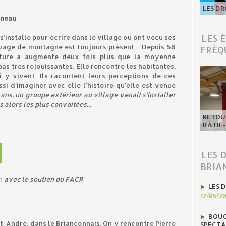
LES DR
ineau
LES 
s’installe pour écrire dans le village où ont vécu ses
evage de montagne est toujours présent . Depuis 50
FRÉQ
ature a augmenté deux fois plus que la moyenne
as très réjouissantes. Elle rencontre les habitantes,
ui y vivent. Ils racontent leurs perceptions de ces
i d'imaginer avec elle l'histoire qu'elle est venue
 20 ans, un groupe extérieur au village venait s'installer
alors les plus convoitées...
RETOUR
BÂTIE
LES 
BRIA
n
avec le soutien du FACR
LES D
12/05/2
BOUC
nt-André, dans le Briançonnais. On y rencontre Pierre
SPECTA