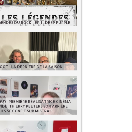
GENDES DU ROCK - EP.1 : DEEP PURPLE
OOT : LA DERNIÈRE DE LA SAISON !
GUY: PREMIÈRE RÉALISATRICE CINÉMA
DE, THIERRY PEETERS SON ARRIÈRE
FILS SE CONFIE SUR MISTRAL