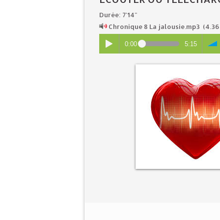
Durée: 7'14"
Chronique 8 La jalousie.mp3
(4.36
0:00
5:15