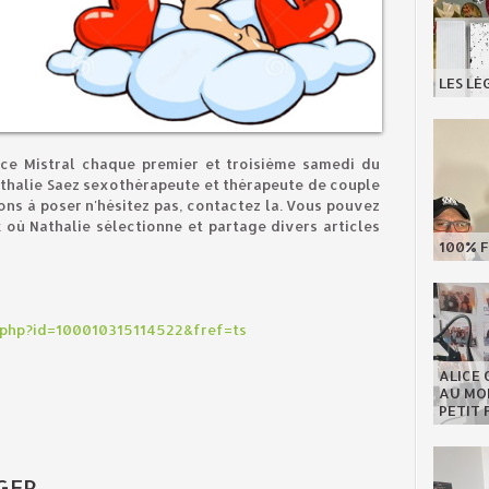
LES LÉ
nce Mistral chaque premier et troisième samedi du
athalie Saez sexothérapeute et thérapeute de couple
ns à poser n'hésitez pas, contactez la. Vous pouvez
où Nathalie sélectionne et partage divers articles
100% F
.php?id=100010315114522&fref=ts
ALICE 
AU MON
PETIT 
GER