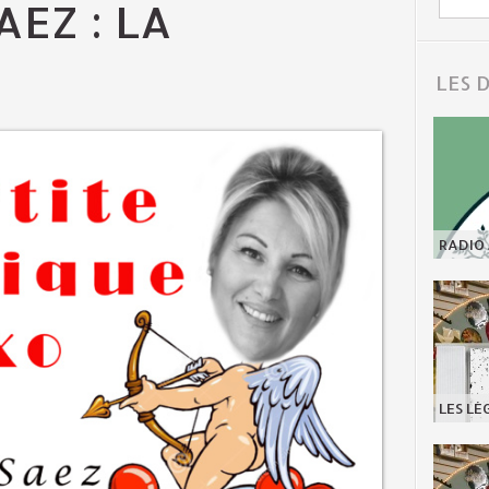
AEZ : LA
LES 
RADIO 
LES LÉ