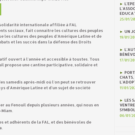
L'EP
L'ASSOC
EDUCAT
25/01/2
olidarité internationale affiliée à FAL
nts sociaux, fait connaitre les cultures des peuples
UN J
se les cultures des peuples d’Amérique Latine et de
19/01/2
ombats et les succès dans la défense des Droits
L'AU
BÉNÉVO
atif ouvert à l'année et accessible à toustes. Tous
17/01/2
il propose une cantine participative, solidaire et
PORT
CHATS, 
L'ADOP
des samedis après-midi où l'on peut se retrouver
ays d'Amérique Latine et d'un sujet de société
11/01/20
LES 
VENTRE
er au Fenouil depuis plusieurs années, qui nous en
SYMBOL
m-Miam.
06/01/2
s et adhérents de la FAL, et des bénévoles de
a.