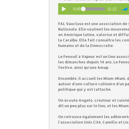
0:00
11:12
FAL Vaucluse est une association de s
Nationale. Elle soutient les mouveme
en Amérique latine, valorise et diffu
la Caraïbe. Elle fait connaître les c
humains et de la Démocratie.
Le Fenouil à Vapeur est un lieu associ
les dimanches depuis 14 ans, Le Fenou
festive, ainsi qu'une Amap.
Ensemble, il accueil les Miam-Miam, 
autour d'une culture culinaire d'un p
politique qui y est rattaché.
On écoute Angelo, créateur et cuisini
dit un peu plus sur le lieu, et les Mia
On retrouve également les adhérente
l'association Unis Cité, Camillo et Lis