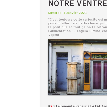
NOTRE VENTRE 
Mercredi 4 Janvier 2023
"C'est toujours cette curiosité qui 
pouvoir aller vers cette chose qui me
la politique et tout ça on le retro
l'alimentation." - Angelo Cimino, c
Vapeur.
3. Le Fenouil à Vapeur & LA FAL An