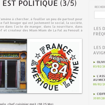
EST POLITIQUE (3/5)
RECHER
m'amène à chercher, à fouiller un peu de partout pour
 fait bouger qui est justement le social, la société,
uve dans l'acte de manger, dans la nourriture, dans
LES 
hef et créateur des Miam Miam de La Fal au Fenouil à
FRÉQ
LES 
AVIG
OLIV
03/02/2
L'AS
AU MIC
06/02/2
CIDF
31/01/2
gelo, chef cuisinier.mp3
(10.25 Mo)