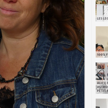
LES LÉ
100% F
ALICE 
AU MON
PETIT 