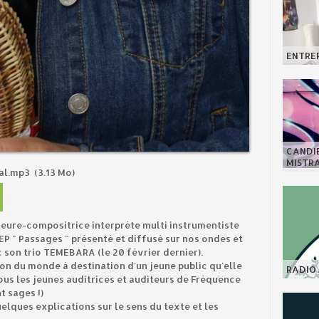
ENTREP
CANDI
MISTR
ral.mp3
(3.13 Mo)
teure-compositrice interprète multi instrumentiste
 " Passages " présenté et diffusé sur nos ondes et
c son trio TEMEBARA (le 20 février dernier).
n du monde à destination d'un jeune public qu'elle
RADIO 
ous les jeunes auditrices et auditeurs de Fréquence
nt sages !)
elques explications sur le sens du texte et les