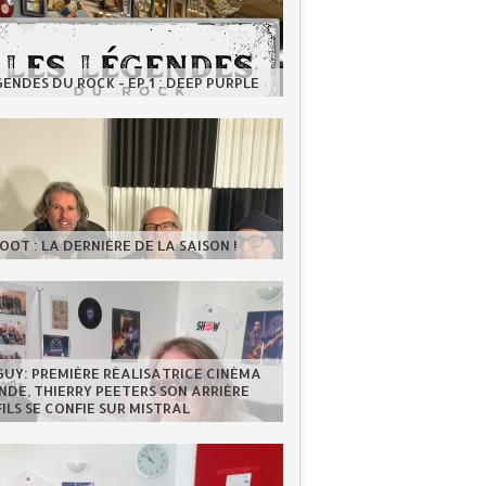
GENDES DU ROCK - EP.1 : DEEP PURPLE
OOT : LA DERNIÈRE DE LA SAISON !
GUY: PREMIÈRE RÉALISATRICE CINÉMA
DE, THIERRY PEETERS SON ARRIÈRE
FILS SE CONFIE SUR MISTRAL