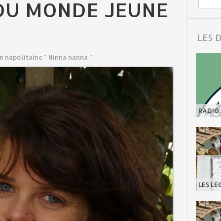
DU MONDE JEUNE
LES 
 napolitaine " Ninna nanna "
RADIO 
LES LÉ