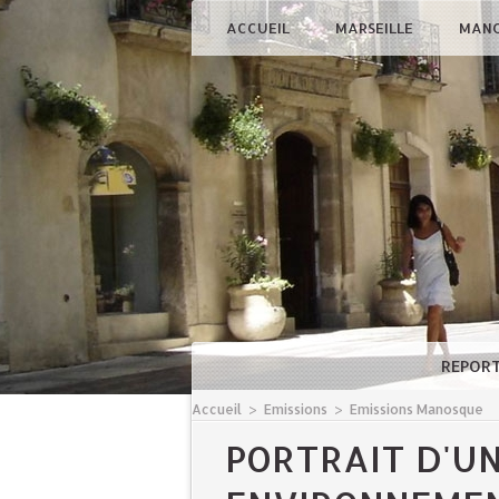
ACCUEIL
MARSEILLE
MAN
REPOR
Accueil
>
Emissions
>
Emissions Manosque
PORTRAIT D'U