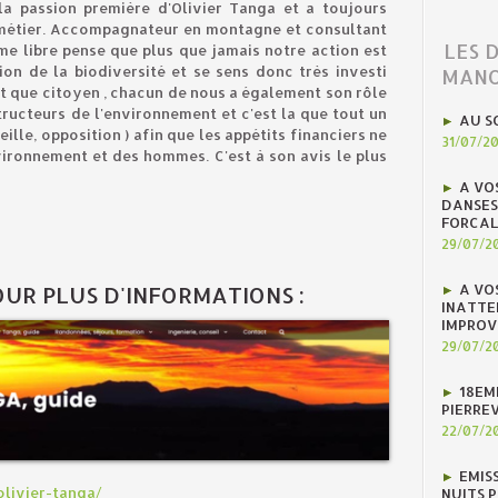
la passion première d'Olivier Tanga et a toujours
métier. Accompagnateur en montagne et consultant
LES 
e libre pense que plus que jamais notre action est
ion de la biodiversité et se sens donc très investi
MANO
ant que citoyen , chacun de nous a également son rôle
tructeurs de l'environnement et c'est la que tout un
AU S
eille, opposition ) afin que les appétits financiers ne
31/07/2
vironnement et des hommes. C'est à son avis le plus
A VO
DANSES
FORCAL
29/07/2
A VO
POUR PLUS D'INFORMATIONS :
INATTE
IMPROV
29/07/2
18EM
PIERREV
22/07/2
EMIS
livier-tanga/
NUITS 