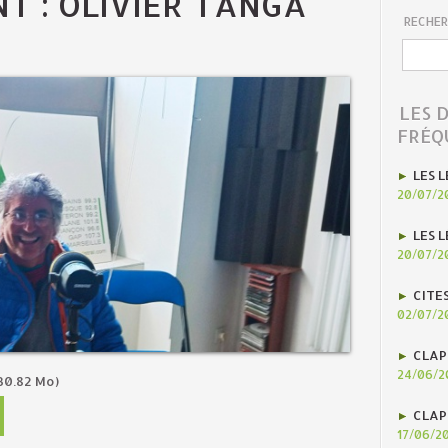
T : OLIVIER TANGA
RECHER
LES 
FRÉQ
LES L
20/07/2
LES L
20/07/2
CITE
02/07/2
CLAP
24/06/2
30.82 Mo)
CLAP
17/06/2