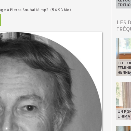
RETOUR
ÉDITIO
ge à Pierre Souhaité.mp3
(54.93 Mo)
LES 
FRÉQ
LECTU
FÉMINI
HENNE
UN PO
L'HIMA