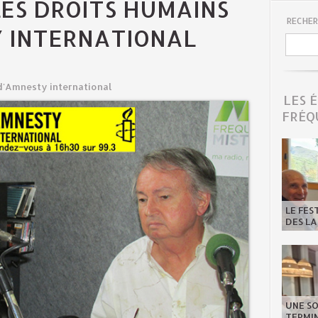
LES DROITS HUMAINS
RECHER
 INTERNATIONAL
d'Amnesty international
LES 
FRÉQ
LE FES
DES LA
UNE SO
TERMIN