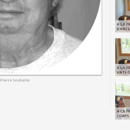
A LA F
DANS L
À LA F
ANTI-S
Pierre Souhaité
À LA F
CORPS 