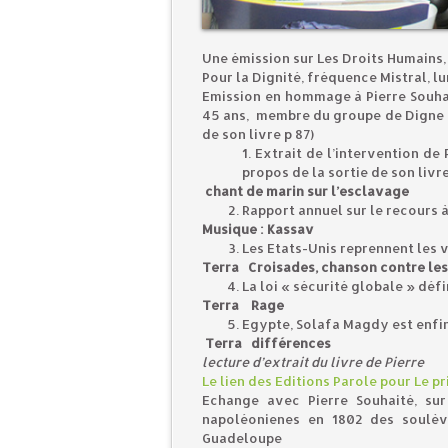
Une émission sur Les Droits Humains,
Pour la Dignité, fréquence Mistral, lu
Emission en hommage à Pierre Souhai
45 ans, membre du groupe de Digne qu
de son livre p 87)
Extrait de l’intervention de
propos de la sortie de son livre
chant de marin sur l’esclavage
Rapport annuel sur le recours 
Musique : Kassav
Les Etats-Unis reprennent les
Terra Croisades, chanson contre le
La loi « sécurité globale » dé
Terra Rage
Egypte, Solafa Magdy est enfin
Terra différences
lecture d’extrait du livre de Pierre
Le lien des Editions Parole pour Le prix
Echange avec Pierre Souhaité, sur
napoléonienes en 1802 des soulèv
Guadeloupe