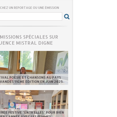
CHEZ UN REPORTAGE OU UNE ÉMISSION
ÉMISSIONS SPÉCIALES SUR
UENCE MISTRAL DIGNE
TIVAL POÉSIE ET CHANSONS AU PAYS
VANDES 11ÈME ÉDITION EN JUIN 2025.
IRÉE FESTIVE "ENTR'ELLES" POUR BIEN
ER L'ANNÉE AVEC LES FEMMES