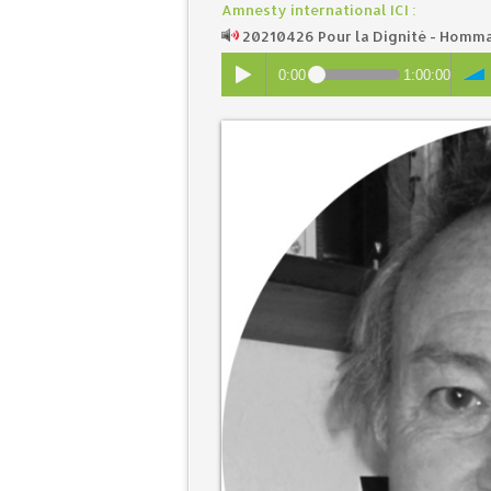
Amnesty international ICI :
20210426 Pour la Dignité - Homma
0:00
1:00:00