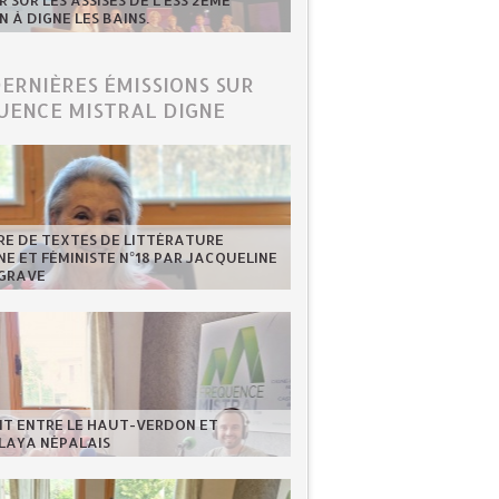
 SUR LES ASSISES DE L'ESS 2ÈME
N À DIGNE LES BAINS.
DERNIÈRES ÉMISSIONS SUR
UENCE MISTRAL DIGNE
RE DE TEXTES DE LITTÉRATURE
NE ET FÉMINISTE N°18 PAR JACQUELINE
GRAVE
NT ENTRE LE HAUT-VERDON ET
LAYA NÉPALAIS