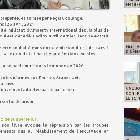
ENTREP
 préparée, et animée par Régis Coulange.
ndi 26 avril 2021
té, militant d’Amnesty International depuis plus de
i est décédé lundi 19 avril dernier (lecture extrait
FESTIV
 Pierre Souhaité dans notre émission du 3 juin 2015 à
CINÉMA
 : « Le Prix de la liberté » aux éditions Paroles
à la peine de mort dans le monde en 2020
 ventes d’armes aux Emirats Arabes Unis
s armes
UNE J
finitivement adoptée par le parlement
CONTRE
LE 25 
 sortie de prison
 de la liberté ICI :
 son livre évoque la répression par les troupes
ements dus au rétablissement de l'esclavage en