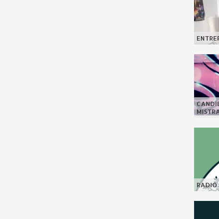
ENTREP
CANDI
MISTR
RADIO 