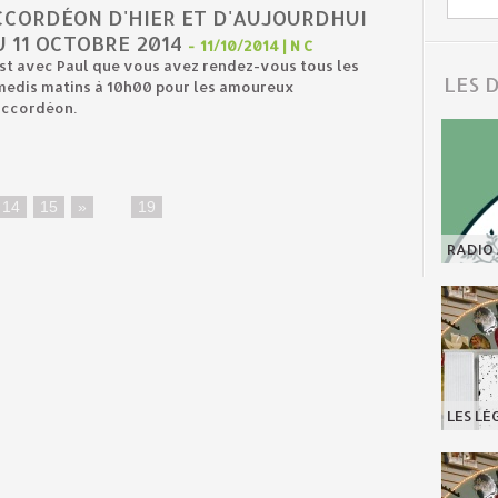
CCORDÉON D'HIER ET D'AUJOURDHUI
 11 OCTOBRE 2014
-
11/10/2014 | N C
st avec Paul que vous avez rendez-vous tous les
LES 
medis matins à 10h00 pour les amoureux
Accordéon.
14
15
»
...
19
RADIO 
LES LÉ