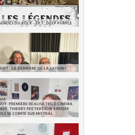
GENDES DU ROCK - EP.1 : DEEP PURPLE
OOT : LA DERNIÈRE DE LA SAISON !
GUY: PREMIÈRE RÉALISATRICE CINÉMA
DE, THIERRY PEETERS SON ARRIÈRE
FILS SE CONFIE SUR MISTRAL