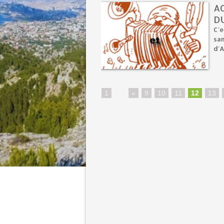
A
DU
C'e
sa
d'
1
...
«
9
10
11
12
13