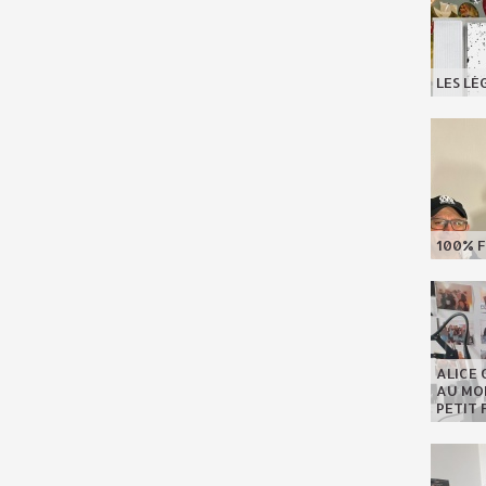
LES LÉ
100% F
ALICE 
AU MON
PETIT 