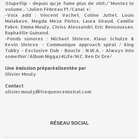
(Stupeflip - depuis qu'je fume plus de shit)./"Montez le
volume..."(Julien Fébreau F1 /Canal +)
-Voix add : Vincent Vachet, Coline Juttet, Louis
Malabave, Magda Meza Pintos, Laura Giraud, Camille
Fabre, Emma Mouly, Chriss Alessandri, Eric Bensoussan,
Raphaëlle Guinand.
-Fonds sonores : Michael Shrieve, Klaus Schulze &
Kevin Shrieve - Communique approach spiral /
King
Tubby - Exclusive Dub - Boucle : N.W.A. - Always into
somethin’/Album Niggaz4Life/M.C. Ren Dr Dre/
Une émission préparéalisentée par
Olivier Mouly
Contact
olivier.mouly@frequencemistral.com
RÉSEAU SOCIAL