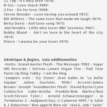
ZZ Top - It's only love (1976)
B-52s - Love shack (1989)
2 Pac - Do for love (1998)
Stevie Wonder - Love having you around (1972)
Bill Withers - The same love that made me laugh (1974)
Betty Davis - Anti love song (1973)
Jimi Hendrix - Little miss lover (BBC Sessions) (1967)
Bobby Bland - Ain't no love in the heart of the city
(1974)
Prince - I wanna be your lover (1979)
Générique & jingles, voix additionnelles
-Instru : Grand master Flash - The Message (1982 - Sugar
Hill Records) / Delvon Lamarr Organ Trio - Pull Your
Pants Up/
King Tubby - I am the king
-Samples voix : Sly Stone/ Jean Gabin (in "La belle
équipe" Julien Duvivier, 1936)/ Accent/James
Brown/ Joseph "Grandmaster Flash"
/David Byrne/Lynn
Collins/Ice Cube/Aretha Franklin/Bob Marley/Bon
Scott/Steven Tyler./
Arnold Schwarzenegger - in
Terminator 2 : Judgment Day (J. Cameron 1991) / G. Sallé
& J. Robuchon ("Bon appetit Bien sûr" réal.G. Job)/"Salut"