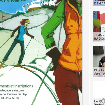
DE GA
"TOUST
RADIO 
PORTRA
#04 - 
LA QU