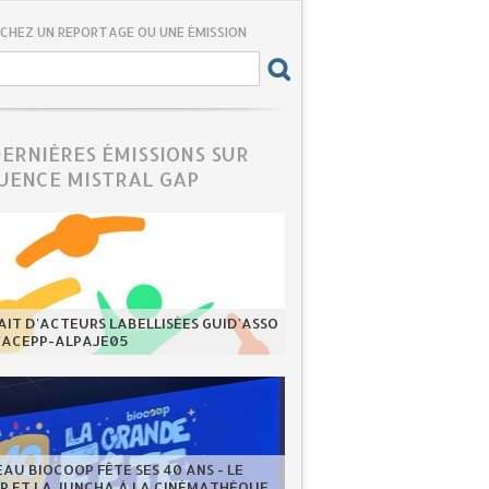
CHEZ UN REPORTAGE OU UNE ÉMISSION
DERNIÈRES ÉMISSIONS SUR
UENCE MISTRAL GAP
IT D'ACTEURS LABELLISÉES GUID'ASSO
L'ACEPP-ALPAJE05
EAU BIOCOOP FÊTE SES 40 ANS - LE
ER ET LA JUNCHA À LA CINÉMATHÈQUE