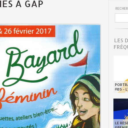
ES À GAP
RECHER
LES 
FRÉQ
PORTRA
#05 - 
LE RÉS
GRENI