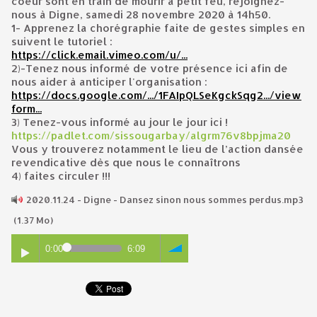
coeur sont en train de mourir à petit feu, rejoignez-
nous à Digne, samedi 28 novembre 2020 à 14h50.
1- Apprenez la chorégraphie faite de gestes simples en
suivent le tutoriel :
https://click.email.vimeo.com/u/...
2)-Tenez nous informé de votre présence ici afin de
nous aider à anticiper l'organisation :
https://docs.google.com/.../1FAIpQLSeKgckSqg2.../view
form...
3) Tenez-vous informé au jour le jour ici !
https://padlet.com/sissougarbay/algrm76v8bpjma20
Vous y trouverez notamment le lieu de l’action dansée
revendicative dès que nous le connaîtrons
4) faites circuler !!!
2020.11.24 - Digne - Dansez sinon nous sommes perdus.mp3
(1.37 Mo)
0:00
6:09