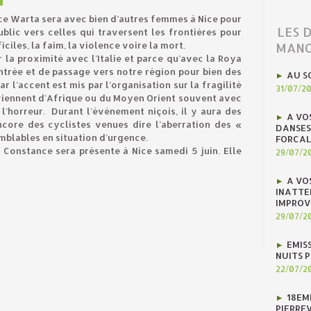
nce Warta sera avec bien d’autres femmes à Nice pour
LES 
public vers celles qui traversent les frontières pour
ciles, la faim, la violence voire la mort.
MANO
r la proximité avec l’Italie et parce qu’avec la Roya
ntrée et de passage vers notre région pour bien des
AU S
r l’accent est mis par l’organisation sur la fragilité
31/07/2
 viennent d’Afrique ou du Moyen Orient souvent avec
 l’horreur. Durant l’événement niçois, il y aura des
A VO
core des cyclistes venues dire l’aberration des «
DANSES
emblables en situation d’urgence.
FORCAL
Constance sera présente à Nice samedi 5 juin. Elle
29/07/2
A VO
INATTE
IMPROV
29/07/2
EMIS
NUITS 
22/07/2
18EM
PIERREV