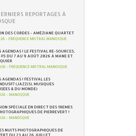
DERNIERS REPORTAGES À
SQUE
ON DES CORDES - AMÉZIANE QUARTET
026
-
FRÉQUENCE MISTRAL MANOSQUE
S AGENDAS ! LE FESTIVAL RE-SOURCES,
 #5 DU 7 AU 9 AOÛT 2026 À MANE ET
QUIER
026
-
FRÉQUENCE MISTRAL MANOSQUE
S AGENDAS ! FESTIVAL LES
NDUS#7 (JAZZ(S), MUSIQUES
ISÉES & DU MONDE)
026
-
MANOSQUE
SION SPÉCIALE EN DIRECT DES 18EMES
PHOTOGRAPHIQUES DE PIERREVERT !
026
-
MANOSQUE
ES NUITS PHOTOGRAPHIQUES DE
ERT DU 23 AU 26 JUILLET