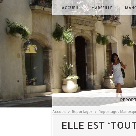
ACCUEIL
MARSEILLE
MAN
REPOR
Accueil
>
Reportages
>
Reportages Manosq
​ELLE EST ‘TO