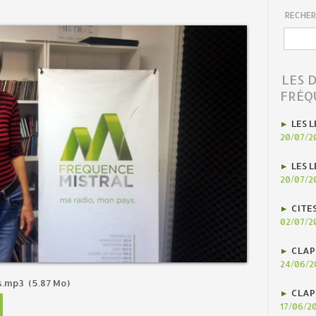
RECHER
LES 
FRÉQ
LES L
20/07/2
LES L
20/07/2
CITE
02/07/2
CLAP
24/06/2
es.mp3
(5.87 Mo)
CLAP
17/06/2