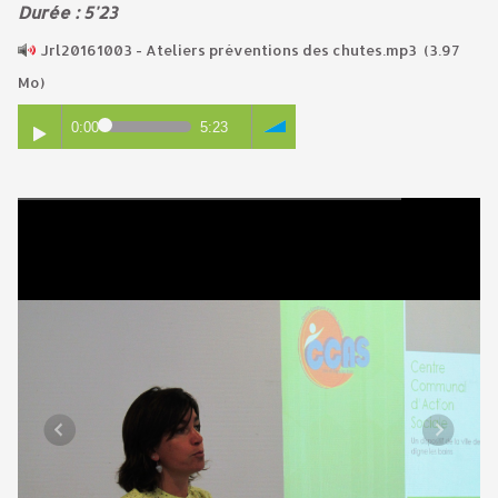
Durée : 5'23
Jrl20161003 - Ateliers préventions des chutes.mp3
(3.97
Mo)
0:00
5:23