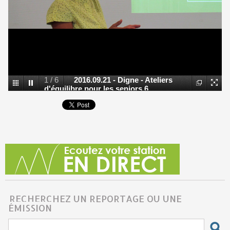
1
/
6
2016.09.21 - Digne - Ateliers
d'équilibre pour les seniors 6
RECHERCHEZ UN REPORTAGE OU UNE
ÉMISSION