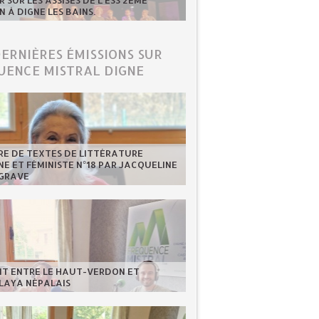
 SUR LES ASSISES DE L'ESS 2ÈME
N À DIGNE LES BAINS.
DERNIÈRES ÉMISSIONS SUR
UENCE MISTRAL DIGNE
RE DE TEXTES DE LITTÉRATURE
NE ET FÉMINISTE N°18 PAR JACQUELINE
GRAVE
NT ENTRE LE HAUT-VERDON ET
LAYA NÉPALAIS