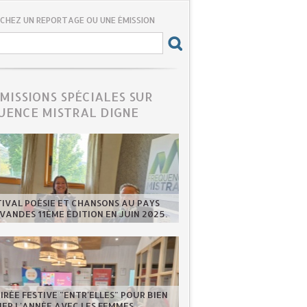
CHEZ UN REPORTAGE OU UNE ÉMISSION
ÉMISSIONS SPÉCIALES SUR
UENCE MISTRAL DIGNE
TIVAL POÉSIE ET CHANSONS AU PAYS
VANDES 11ÈME ÉDITION EN JUIN 2025.
IRÉE FESTIVE "ENTR'ELLES" POUR BIEN
ER L'ANNÉE AVEC LES FEMMES