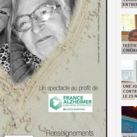
ENTREP
FESTIV
CINÉMA
UNE J
CONTRE
LE 25 