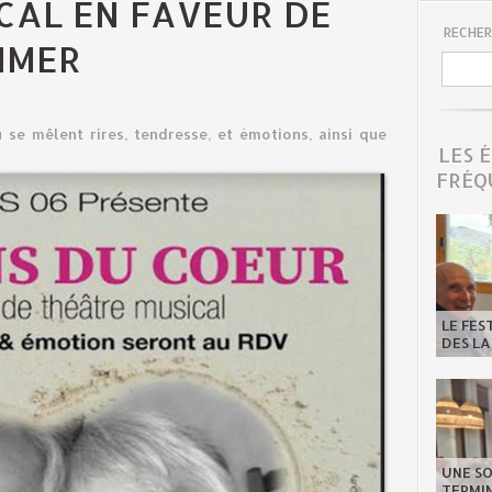
CAL EN FAVEUR DE
RECHER
IMER
 se mêlent rires, tendresse, et émotions, ainsi que
LES 
FRÉQ
LE FES
DES LA
UNE SO
TERMIN