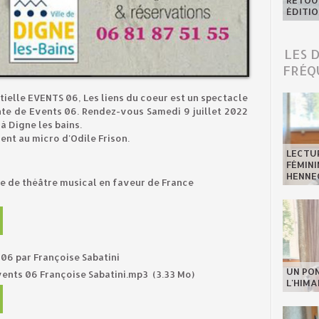
RETOUR
ÉDITIO
LES 
FRÉQ
ielle EVENTS 06, Les liens du coeur est un spectacle
ente de Events 06. Rendez-vous Samedi 9 juillet 2022
à Digne les bains.
ent au micro d'Odile Frison.
LECTU
FÉMINI
HENNE
e de théâtre musical en faveur de France
 06 par Françoise Sabatini
UN PO
vents 06 Françoise Sabatini.mp3
(3.33 Mo)
L'HIMA