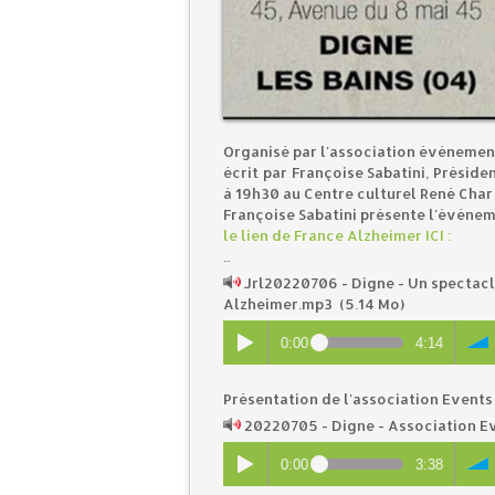
Organisé par l'association événement
écrit par Françoise Sabatini, Présid
à 19h30 au Centre culturel René Char 
Françoise Sabatini présente l'événem
le lien de France Alzheimer ICI :
..
Jrl20220706 - Digne - Un spectacl
Alzheimer.mp3
(5.14 Mo)
0:00
4:14
Présentation de l'association Events
20220705 - Digne - Association E
0:00
3:38