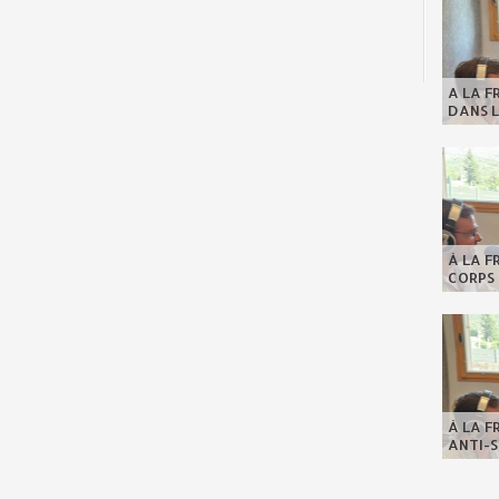
A LA F
DANS L
À LA F
CORPS 
À LA F
ANTI-S