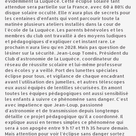
évidemment la Luquèce. Cette éclipse solaire tant
attendue sera partielle sur la France, avec 60 à 80% du
disque solaire occulté. Elle n'aura plus de secrets pour
les centaines d’enfants qui vont parcourir toute la
matinée plusieurs ateliers installés dans la cour de
l'école de la Luquèce. Les parents bénévoles et les
membres du club ont travaillé à des moyens ludiques
et pédagogiques d'expliquer cet instant rare. Le
prochain n'aura lieu qu'en 2028. Mais pas question de
lésiner sur la sécurité. Jean-Loup Tomés, Président du
Club d'astronomie de la Luquèce, coordinateur du
réseau de réussite scolaire et lui-même professeur
des écoles y a veillé. Port des lunettes spéciales
éclipse pour tous, et vigilance de chaque encadrant
avant l'utilisation des jumelles, et autres télescopes
eux aussi équipés de lentilles sécurisées. En amont
toutes les équipes pédagogiques ont aussi sensibilisé
les enfants à suivre ce phénomène sans danger. C'est
avec impatience que Jean-Loup, passionné
d'astronomie et de transmission depuis longtemps
détaille ce projet pédagogique qu'il a coordonné. Il
explique aussi en termes simples ce phénomène qui
sera à son apogée entre 9 h 17 et 11 h 35 heure demain.
Mais attention pour voir l’éclipse sans danger sortez