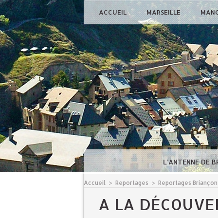
ACCUEIL
MARSEILLE
MAN
L'ANTENNE DE 
Accueil
>
Reportages
>
Reportages Briançon
A LA DÉCOUVER