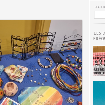
RECHER
LES 
FRÉQ
LES R
PRINTE