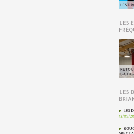
LES DR
LES 
FRÉQ
RETOUR
BÂTIE
LES 
BRIA
LES D
12/05/2
BOUC
SPECTA