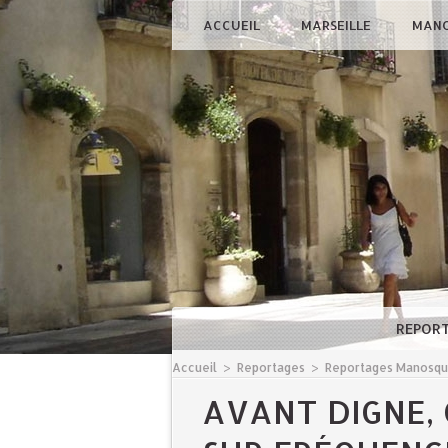
ACCUEIL
MARSEILLE
MAN
REPOR
Accueil
>
Reportages
>
Reportages Manosq
AVANT DIGNE,