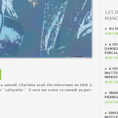
LES 
MANO
AU S
31/07/2
A VO
DANSES
FORCAL
29/07/2
A VO
INATTE
IMPROV
29/07/2
ce samedi, Charlélie avait été interviewé en 2016 à
e " Lafayette ". Il sera sur scène ce samedi au parc
18EM
PIERREV
22/07/2
EMIS
NUITS 