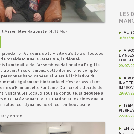
LES 
MANO
ar l’Assemblée Nationale
(4.48 Mo)
AU S
31/07/2
A VO
cipiendaire ; Au cours de la visite qu’elle a effectuée
DANSES
d’Entraide Mutuel GEM Ma Vie, la député
FORCAL
s la médaille de l’Assemblée Nationale à Brigitte
29/07/2
es traumatisés crâniens, cette dernière ne compte
 personnes handicapées. Elle est à l’initiative du
A VO
ue mais également itinérante et c’est en assistant
INATTE
IMPROV
ines » qu’Emmanuelle Fontaine-Domeizel a décidé de
 Visitant les locaux sous sa conduite, la députée a
29/07/2
s du GEM évoquant leur situation et les aides que la
ussi salué leur dynamisme et leur enthousiasme
18EM
PIERREV
ierry Borde.
22/07/2
EMIS
NUITS 