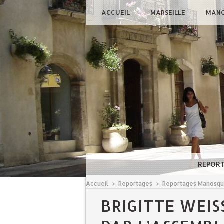
ACCUEIL
MARSEILLE
MAN
REPOR
Accueil
>
Reportages
>
Reportages Manosq
BRIGITTE WEIS