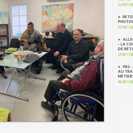
22/07/2
RETO
PHOTOG
22/07/2
ALLO
- LA C
DE RET
21/07/2
#02-
AU TRAV
MÉTIER
16/07/2