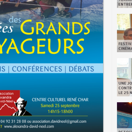
ENTREP
FESTIV
CINÉMA
UNE J
CONTRE
LE 25 