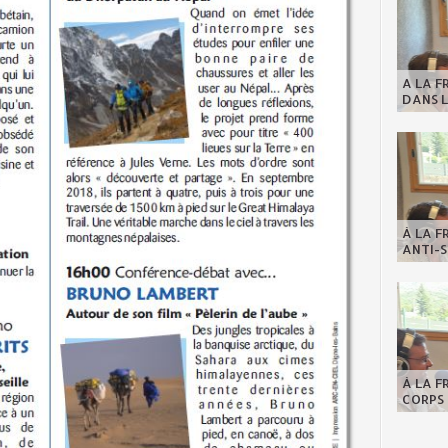
A LA F
DANS L
À LA F
ANTI-S
À LA F
CORPS 