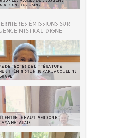
 SUR LES ASSISES DE L'ESS 2ÈME
N À DIGNE LES BAINS.
DERNIÈRES ÉMISSIONS SUR
UENCE MISTRAL DIGNE
RE DE TEXTES DE LITTÉRATURE
NE ET FÉMINISTE N°18 PAR JACQUELINE
GRAVE
NT ENTRE LE HAUT-VERDON ET
LAYA NÉPALAIS