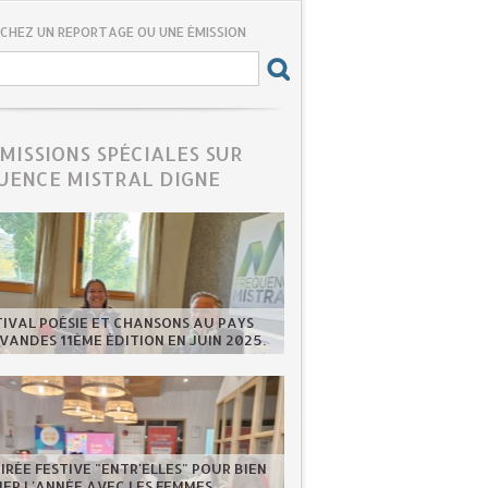
CHEZ UN REPORTAGE OU UNE ÉMISSION
ÉMISSIONS SPÉCIALES SUR
UENCE MISTRAL DIGNE
TIVAL POÉSIE ET CHANSONS AU PAYS
VANDES 11ÈME ÉDITION EN JUIN 2025.
IRÉE FESTIVE "ENTR'ELLES" POUR BIEN
ER L'ANNÉE AVEC LES FEMMES