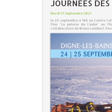
JOURNÉES DES
Mardi 21 Septembre 2021
le 25 septembre à 16h au Centre Cul
film "Le pélerin de l'aube" un f
collaboration de Bruno Lambert. Pass