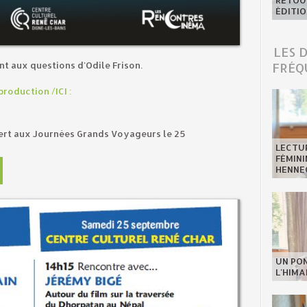
RETOUR
ÉDITIO
LES 
FRÉQ
t aux questions d'Odile Frison.
roduction /ICI :
ert aux Journées Grands Voyageurs le 25
LECTU
FÉMINI
HENNE
UN PO
L'HIMA