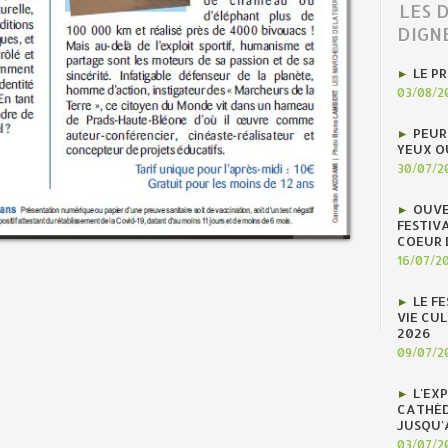
LES 
DIGN
LE P
03/08/2
PEUR
YEUX O
30/07/2
OUVE
FESTIV
COEUR 
16/07/2
LE F
VIE CUL
2026
09/07/2
L'EX
CATHÉD
JUSQU'
03/07/2