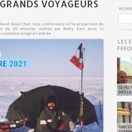
 GRANDS VOYAGEURS
RECHER
turel René Char. Une conférence et la projection du
ilm de 26 minutes réalisé par Nelly Kars avec la
 sanitaire exigé à l'entrée
LES 
FRÉQ
LE FES
DES LA
UNE SO
TERMIN