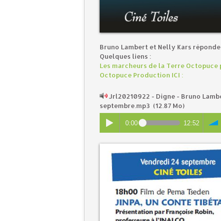
Bruno Lambert et Nelly Kars réponden
Quelques liens :
Les marcheurs de la Terre Octopuce p
Octopuce Production ICI :
Jrl20210922 - Digne - Bruno Lamb
septembre.mp3
(12.87 Mo)
0:00
12:52