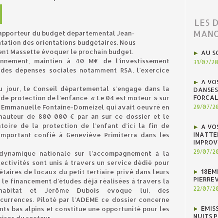
LES 
MANO
rapporteur du budget départemental Jean-
ntation des orientations budgétaires. Nous
dent Massette évoquer le prochain budget.
AU S
onnement, maintien à 40 M€ de l’investissement
31/07/2
 des dépenses sociales notamment RSA, l’exercice
A VO
du jour, le Conseil départemental s’engage dans la
DANSES
FORCAL
 de protection de l’enfance. « Le 04 est moteur » sur
e Emmanuelle Fontaine-Domeizel qui avait oeuvré en
29/07/2
 hauteur de 800 000 € par an sur ce dossier et le
oire de la protection de l’enfant d’ici la fin de
A VO
INATTE
 important confié à Geneviève Primiterra dans les
IMPROV
29/07/2
 dynamique nationale sur l’accompagnement à la
ectivités sont unis à travers un service dédié pour
18EM
aires de locaux du petit tertiaire privé dans leurs
PIERREV
le financement d’études déjà réalisées à travers la
22/07/2
l’habitat et Jérôme Dubois évoque lui, des
currences. Piloté par l’ADEME ce dossier concerne
EMIS
s bas alpins et constitue une opportunité pour les
NUITS 
ises du secteur.