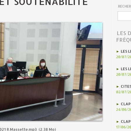
ET SOUTENABILITÉ
RECHER
LES 
FRÉQ
LES L
20/07/2
LES L
20/07/2
CITE
02/07/2
CLAP
24/06/2
CLAP
17/06/2
021 R.Massette.mp3
(2.38 Mo)