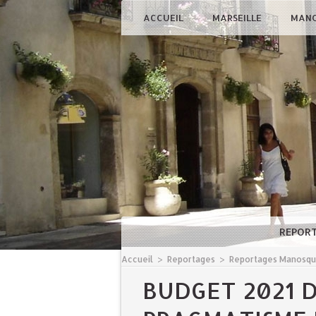
ACCUEIL
MARSEILLE
MAN
REPOR
Accueil
>
Reportages
>
Reportages Manosq
BUDGET 2021 