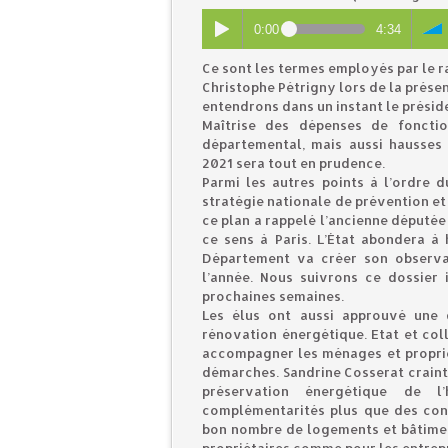
0:00
4:34
Ce sont les termes employés par le 
Christophe Pétrigny lors de la prése
entendrons dans un instant le prési
Maîtrise des dépenses de foncti
départemental, mais aussi hausses
2021 sera tout en prudence.
Parmi les autres points à l’ordre 
stratégie nationale de prévention et
ce plan a rappelé l’ancienne député
ce sens à Paris. L’État abondera à
Département va créer son observat
l’année. Nous suivrons ce dossier
prochaines semaines.
Les élus ont aussi approuvé une
rénovation énergétique. Etat et coll
accompagner les ménages et propriét
démarches. Sandrine Cosserat craint 
préservation énergétique de 
complémentarités plus que des con
bon nombre de logements et bâtiment
propriétaires comme pour les entrepr