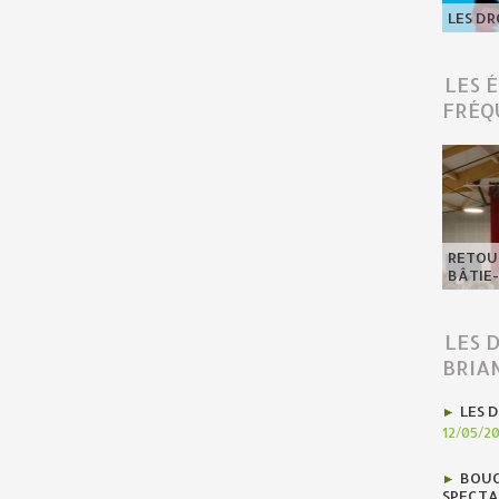
LES DR
LES 
FRÉQ
RETOUR
BÂTIE
LES 
BRIA
LES D
12/05/2
BOUC
SPECTA