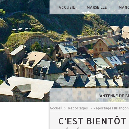
ACCUEIL
MARSEILLE
MAN
L'ANTENNE DE 
Accueil
>
Reportages
>
Reportages Briançon
C’EST BIENTÔT