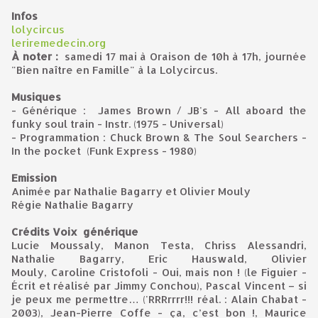
Infos
lolycircus
leriremedecin.org
À
noter :
samedi 17 mai à Oraison de 10h à 17h, journée
"Bien naître en Famille" à la Lolycircus.
Musiques
- Générique : James Brown / JB's - All aboard the
funky soul train - Instr. (1975 - Universal)
- Programmation : Chuck Brown & The Soul Searchers -
In the pocket (Funk Express - 1980)
Emission
Animée par Nathalie Bagarry et Olivier Mouly
Régie Nathalie Bagarry
Crédits
Voix
générique
Lucie Moussaly, Manon Testa, Chriss Alessandri,
Nathalie Bagarry, Eric Hauswald, Olivier
Mouly, Caroline Cristofoli - Oui, mais non ! (le Figuier -
Écrit et réalisé par Jimmy Conchou), Pascal Vincent – si
je peux me permettre… ('RRRrrrr!!! réal. : Alain Chabat -
2003),
Jean-Pierre Coffe - ça, c’est bon !,
Maurice