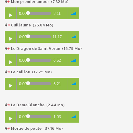
Mon premier amour
(7.32 Mo)
0:00
3:11
Guillaume
(25.84 Mo)
0:00
11:17
Le Dragon de Saint Véran
(15.75 Mo)
0:00
6:52
Le caillou
(12.25 Mo)
0:00
5:21
La Dame Blanche
(2.44 Mo)
0:00
1:03
Moitié de poule
(37.16 Mo)