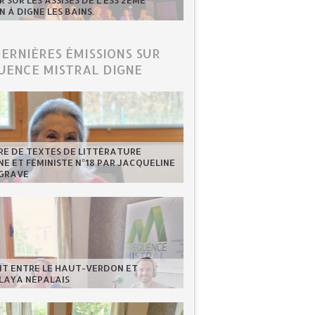
 SUR LES ASSISES DE L'ESS 2ÈME
N À DIGNE LES BAINS.
DERNIÈRES ÉMISSIONS SUR
UENCE MISTRAL DIGNE
RE DE TEXTES DE LITTÉRATURE
NE ET FÉMINISTE N°18 PAR JACQUELINE
GRAVE
NT ENTRE LE HAUT-VERDON ET
LAYA NÉPALAIS