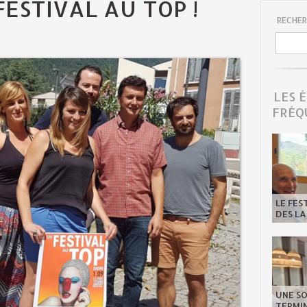
FESTIVAL AU TOP !
RECHER
LES 
FRÉQ
LE FES
DES LA
UNE SO
TERMIN