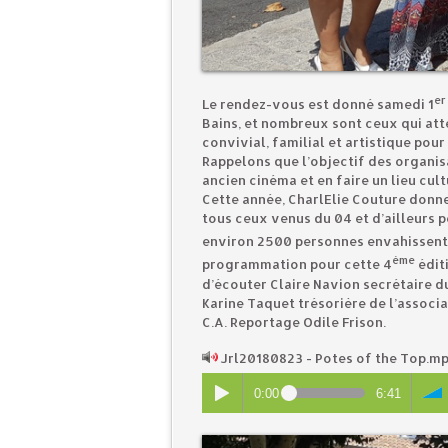
er
Le rendez-vous est donné samedi 1
Bains, et nombreux sont ceux qui at
convivial, familial et artistique pour
Rappelons que l’objectif des organis
ancien cinéma et en faire un lieu cult
Cette année, CharlElie Couture donn
tous ceux venus du 04 et d’ailleurs
environ 2500 personnes envahissent l
ème
programmation pour cette 4
édit
d’écouter Claire Navion secrétaire du
Karine Taquet trésorière de l’associ
C.A. Reportage Odile Frison.
Jrl20180823 - Potes of the Top.m
0:00
6:41