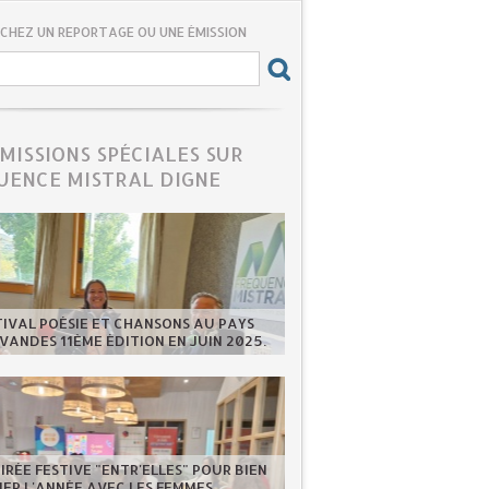
CHEZ UN REPORTAGE OU UNE ÉMISSION
ÉMISSIONS SPÉCIALES SUR
UENCE MISTRAL DIGNE
TIVAL POÉSIE ET CHANSONS AU PAYS
VANDES 11ÈME ÉDITION EN JUIN 2025.
IRÉE FESTIVE "ENTR'ELLES" POUR BIEN
ER L'ANNÉE AVEC LES FEMMES