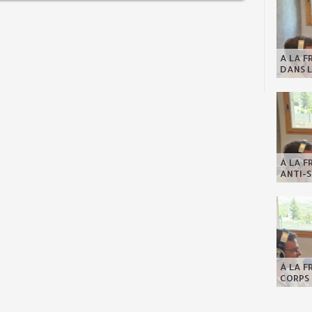
A LA F
DANS L
À LA F
ANTI-S
À LA F
CORPS 