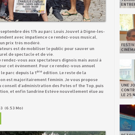
ENTREP
septembre dès 17h au parc Louis Jouvet à Digne-les-
tendent avec impatience ce rendez-vous musical,
 un prix très modéré.
FESTIV
ateurs est de mobiliser le public pour sauver un
CINÉMA
urel de spectacle et de vie.
e rendez-vous aux spectateurs dignois mais aussi à
 pour cet événement. Pour ce rendez-vous annuel
ère
e parc depuis la 1
édition. Le reste de la
ion est majoritairement féminin. Je vous propose
UNE J
 conseil d’administration des Potes of the Top, puis
CONTRE
ation, et enfin Sandrine Estève nouvellement élue au
LE 25 
p3
(6.53 Mo)