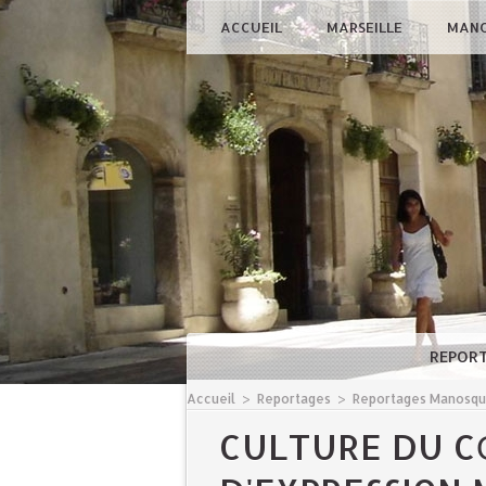
ACCUEIL
MARSEILLE
MAN
REPOR
Accueil
>
Reportages
>
Reportages Manosq
CULTURE DU C