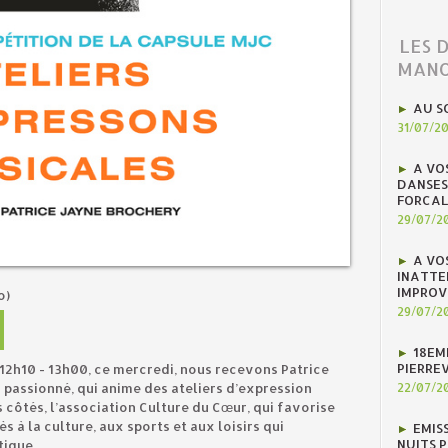
LES 
MANO
AU S
31/07/2
A VO
DANSES
FORCAL
29/07/2
A VO
INATTE
IMPROV
o)
29/07/2
18EM
PIERREV
12h10 - 13h00, ce mercredi, nous recevons Patrice
passionné, qui anime des ateliers d’expression
22/07/2
 côtés, l’association Culture du Cœur, qui favorise
ès à la culture, aux sports et aux loisirs qui
EMIS
NUITS 
tique.