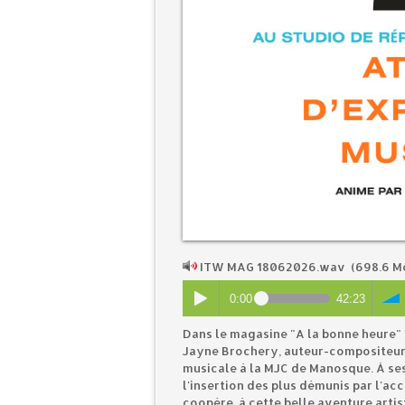
ITW MAG 18062026.wav
(698.6 M
0:00
42:23
Dans le magasine "A la bonne heure" 
Jayne Brochery, auteur-compositeur 
musicale à la MJC de Manosque. À ses
l'insertion des plus démunis par l'acc
coopère à cette belle aventure artis