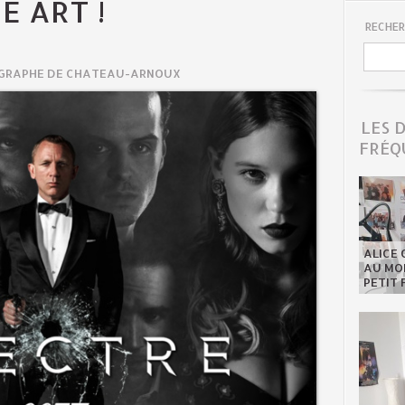
E ART !
RECHER
OGRAPHE DE CHATEAU-ARNOUX
LES 
FRÉQ
ALICE 
AU MON
PETIT 