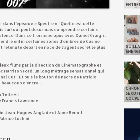
ENTREP
 dans l’épisode « Spectre » ! Quelle est cette
ais surtout peut désormais comprendre certains
tence. Dans ce troisième opus avec Daniel Craig, il
rendre enfin certaines zones d’ombres de Casino
GUILLA
ôt retenu le départ en noce de l’agent secret le plus
ÉNERGI
deux films par la direction du Cinématographe et
 Harrison Ford, un long métrage sensationnel qui
inal Cut". Et puis le bouton de nacre de Patricio
r beaucoup d’encre…
CHRON
SEXOTH
 Toile » !
COUPL
 de Francis Lawrence…
oin, Jean-Hugues Anglade et Anne Benoit…
 Fabrice Luchini…
GER