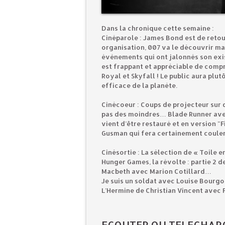
Dans la chronique cette semaine :
Cinéparole : James Bond est de retour
organisation, 007 va le découvrir m
évènements qui ont jalonnés son exis
est frappant et appréciable de comp
Royal et Skyfall ! Le public aura plut
efficace de la planète.
Cinécoeur : Coups de projecteur sur 
pas des moindres… Blade Runner avec
vient d’être restauré et en version "F
Gusman qui fera certainement coule
Cinésortie : La sélection de « Toile en
Hunger Games, la révolte : partie 2
Macbeth avec Marion Cotillard…
Je suis un soldat avec Louise Bourg
L’Hermine de Christian Vincent avec
ECOUTER OU TELECHAR