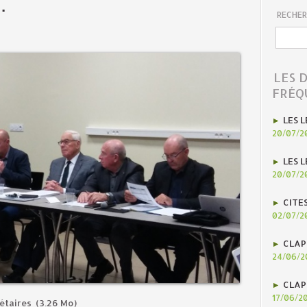
…
RECHER
LES 
FRÉQ
LES L
20/07/2
LES L
20/07/2
CITE
02/07/2
CLAP
24/06/2
CLAP
17/06/2
gétaires
(3.26 Mo)