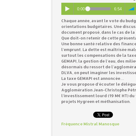
0:00
6:54
Chaque année, avant le vote du budget
orientations budgétaires. Une discuss
document proposé, dans le cas de la D
Que doit-on retenir de cette présent
Une bonne santé relative des financ
l’emprunt. La dette est maîtrisée mal
surtout les compensations de la taxe
GEMAPI, la gestion de l’eau, des mil
désormais du ressort de l’agglomérati
DLVA, on peut imaginer les investiss
La taxe GEMAPI est annoncée…
Je vous propose d’écouter le délég
Agglomération Jean-Christophe Pétri
l’investissement lourd (19 M€ HT) d
projets Hygreen et méthanisation.
Fréquence Mistral Manosque