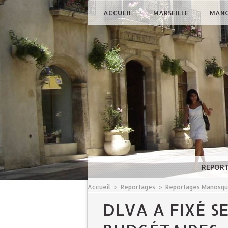
ACCUEIL
MARSEILLE
MAN
REPOR
Accueil
>
Reportages
>
Reportages Manosq
DLVA A FIXÉ S