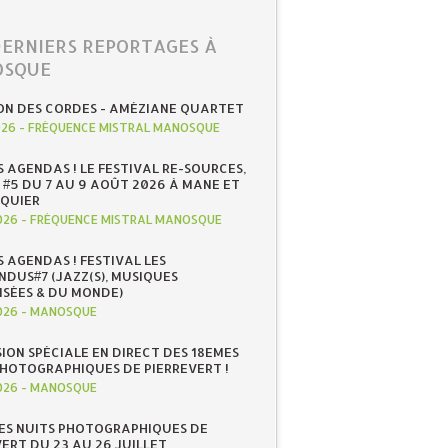
DERNIERS REPORTAGES À
SQUE
ON DES CORDES - AMÉZIANE QUARTET
026
-
FRÉQUENCE MISTRAL MANOSQUE
S AGENDAS ! LE FESTIVAL RE-SOURCES,
 #5 DU 7 AU 9 AOÛT 2026 À MANE ET
QUIER
026
-
FRÉQUENCE MISTRAL MANOSQUE
S AGENDAS ! FESTIVAL LES
NDUS#7 (JAZZ(S), MUSIQUES
ISÉES & DU MONDE)
026
-
MANOSQUE
SION SPÉCIALE EN DIRECT DES 18EMES
PHOTOGRAPHIQUES DE PIERREVERT !
026
-
MANOSQUE
ES NUITS PHOTOGRAPHIQUES DE
ERT DU 23 AU 26 JUILLET