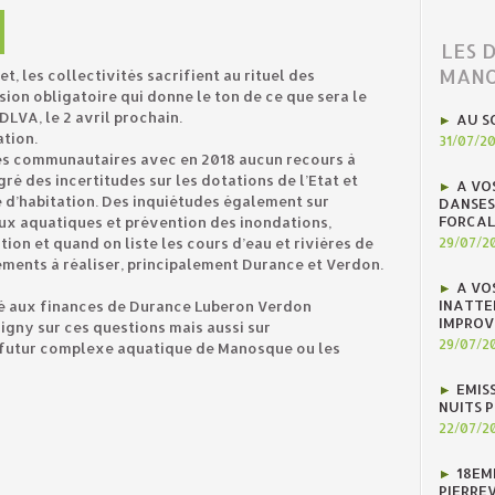
LES 
MANO
, les collectivités sacrifient au rituel des
ion obligatoire qui donne le ton de ce que sera le
LVA, le 2 avril prochain.
AU S
ation.
31/07/2
es communautaires avec en 2018 aucun recours à
gré des incertitudes sur les dotations de l’Etat et
A VO
 d’habitation. Des inquiétudes également sur
DANSES
FORCAL
ieux aquatiques et prévention des inondations,
on et quand on liste les cours d’eau et rivières de
29/07/2
ements à réaliser, principalement Durance et Verdon.
A VO
INATTE
ué aux finances de Durance Luberon Verdon
IMPROV
gny sur ces questions mais aussi sur
29/07/2
u futur complexe aquatique de Manosque ou les
EMIS
NUITS 
22/07/2
18EM
PIERREV