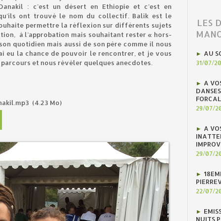
Danakil : c’est un désert en Ethiopie et c’est en
’ils ont trouvé le nom du collectif. Balik est le
LES 
souhaite permettre la réflexion sur différents sujets
MANO
ation, à l’approbation mais souhaitant rester « hors-
e son quotidien mais aussi de son père comme il nous
i eu la chance de pouvoir le rencontrer, et je vous
AU S
r parcours et nous révéler quelques anecdotes.
31/07/2
A VO
DANSES
FORCAL
nakil.mp3
(4.23 Mo)
29/07/2
A VO
INATTE
IMPROV
29/07/2
18EM
PIERREV
22/07/2
EMIS
NUITS 