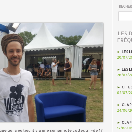
RECHER
LES 
FRÉQ
LES L
20/07/2
LES L
20/07/2
CITE
02/07/2
CLAP
24/06/2
CLAP
17/06/2
e qui a eu lieu il y a une semaine, le collectif -de 17