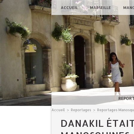
ACCUEIL
MARSEILLE
MAN
REPOR
Accueil
>
Reportages
>
Reportages Manosq
DANAKIL ÉTAIT