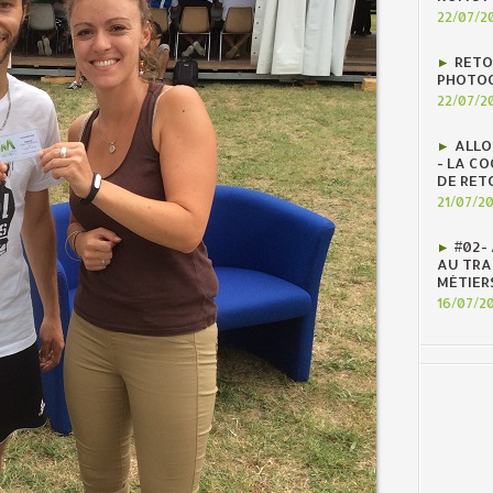
22/07/2
RETO
PHOTOG
22/07/2
ALLO
- LA C
DE RET
21/07/2
#02-
AU TRAV
MÉTIER
16/07/2