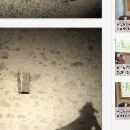
A LA F
DANS L
À LA F
CORPS 
À LA F
ANTI-S