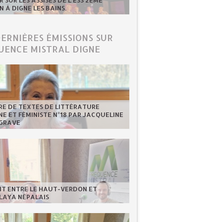
 SUR LES ASSISES DE L'ESS 2ÈME
N À DIGNE LES BAINS.
DERNIÈRES ÉMISSIONS SUR
UENCE MISTRAL DIGNE
RE DE TEXTES DE LITTÉRATURE
NE ET FÉMINISTE N°18 PAR JACQUELINE
GRAVE
NT ENTRE LE HAUT-VERDON ET
LAYA NÉPALAIS