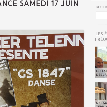
NCE SAMEDI 17 JUIN
RECHER
LES 
FRÉQ
LE FES
DES LA
UNE SO
TERMIN