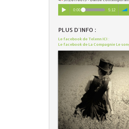
0:00
5:12
PLUS D'INFO :
Le facebook de Telenn ICI :
Le facebook de La Compagnie Le song