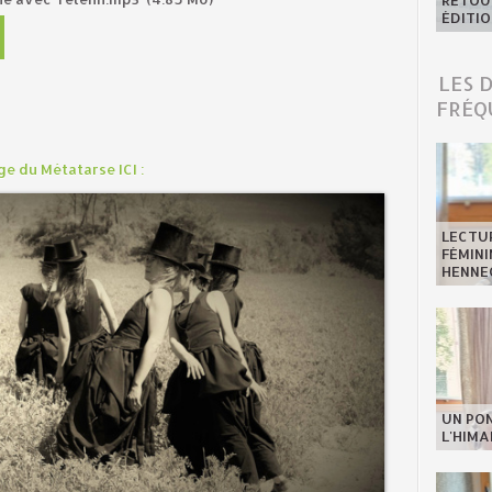
RETOUR
ÉDITIO
LES 
FRÉQ
e du Métatarse ICI :
LECTU
FÉMINI
HENNE
UN PO
L'HIMA