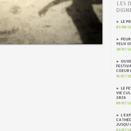
LES 
DIGN
LE P
03/08/2
PEUR
YEUX O
30/07/2
OUVE
FESTIV
COEUR 
16/07/2
LE F
VIE CUL
2026
09/07/2
L'EX
CATHÉD
JUSQU'
03/07/2