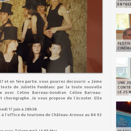
ENTREP
FESTIV
CINÉMA
47 et en 1ère partie, vous pourrez découvrir « 2ème
UNE J
 texte de Juliette Penblanc par la toute nouvelle
CONTRE
LE 25 
 avec Céline Barreau-Gondran. Céline Barreau-
t chorégraphe. Je vous propose de l’écouter. Elle
di 17 juin à 20h30.
 à l’office du tourisme de Château-Arnoux au 04 92
ne avec Telenn.mp3
(4.85 Mo)