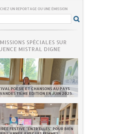
CHEZ UN REPORTAGE OU UNE ÉMISSION
ÉMISSIONS SPÉCIALES SUR
UENCE MISTRAL DIGNE
TIVAL POÉSIE ET CHANSONS AU PAYS
VANDES 11ÈME ÉDITION EN JUIN 2025.
IRÉE FESTIVE "ENTR'ELLES" POUR BIEN
ER L'ANNÉE AVEC LES FEMMES