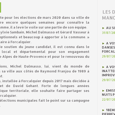
LES 
MANO
iste pour les élections de mars 2020 dans sa ville de
ndre encore quelques semaines pour connaître la
mme, il a levé le voile sur une partie de son équipe.
AU S
Sylvie Sambain, Michel Dalmasso et Gérard Vasseur à
31/07/2
ceptionnels et beaucoup à apporter à la commune. »
aire à Forcalquier.
A VO
e soutien du jeune candidat, il est connu dans le
DANSES
FORCAL
 local et départemental pour son engagement
ve Alpes de Haute-Provence et pour le renouveau du
29/07/2
tions, Michel Dalmasso, lui, vient du monde de
A VO
INATTE
ans sa ville aux côtés de Raymond Franjou de 1989 à
IMPROV
t.
29/07/2
 installée à Forcalquier depuis 2017 mais décidée à
jet de David Gehant. Forte de longues années
EMIS
que territoriale, elle souhaite faire partager ses
NUITS 
rcalquier.
22/07/2
 élections municipales fait le point sur sa campagne
.
18EM
PIERREV