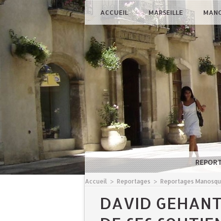
ACCUEIL
MARSEILLE
MAN
REPOR
Accueil
>
Reportages
>
Reportages Manosq
DAVID GEHANT