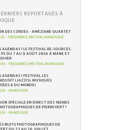
DERNIERS REPORTAGES À
SQUE
ON DES CORDES - AMÉZIANE QUARTET
026
-
FRÉQUENCE MISTRAL MANOSQUE
S AGENDAS ! LE FESTIVAL RE-SOURCES,
 #5 DU 7 AU 9 AOÛT 2026 À MANE ET
QUIER
026
-
FRÉQUENCE MISTRAL MANOSQUE
S AGENDAS ! FESTIVAL LES
NDUS#7 (JAZZ(S), MUSIQUES
ISÉES & DU MONDE)
026
-
MANOSQUE
SION SPÉCIALE EN DIRECT DES 18EMES
PHOTOGRAPHIQUES DE PIERREVERT !
026
-
MANOSQUE
ES NUITS PHOTOGRAPHIQUES DE
ERT DU 23 AU 26 JUILLET