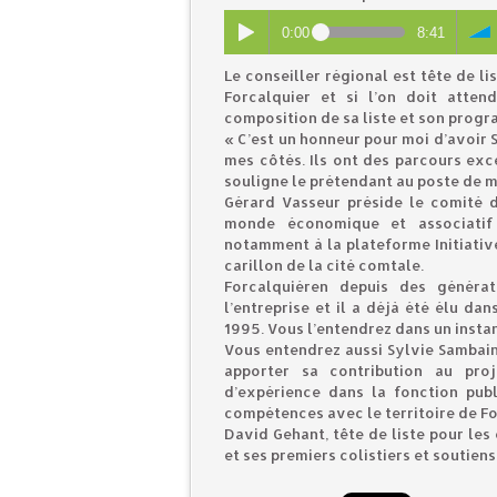
0:00
8:41
Le conseiller régional est tête de l
Forcalquier et si l’on doit atte
composition de sa liste et son progra
« C’est un honneur pour moi d’avoir 
mes côtés. Ils ont des parcours ex
souligne le prétendant au poste de m
Gérard Vasseur préside le comité d
monde économique et associatif
notamment à la plateforme Initiati
carillon de la cité comtale.
Forcalquiéren depuis des généra
l’entreprise et il a déjà été élu d
1995. Vous l’entendrez dans un instan
Vous entendrez aussi Sylvie Sambain,
apporter sa contribution au pro
d’expérience dans la fonction publi
compétences avec le territoire de Fo
David Gehant, tête de liste pour les
et ses premiers colistiers et soutiens