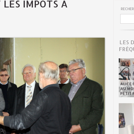
 LES IMPÔTS À
RECHER
LES 
FRÉQ
ALICE 
AU MON
PETIT 