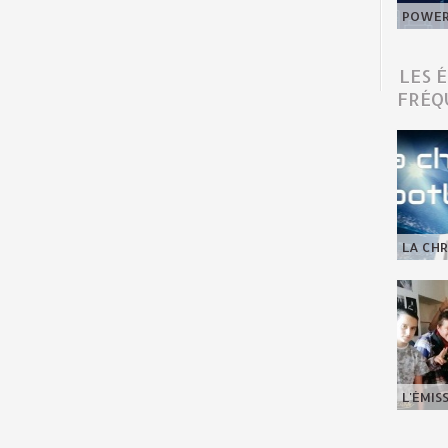
POWER 
LES 
FRÉQ
LA CHR
L'ÉMIS