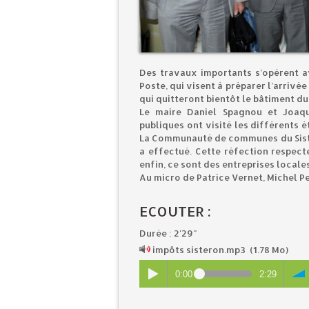
Des travaux importants s’opèrent a
Poste, qui visent à préparer l’arrivé
qui quitteront bientôt le bâtiment du 
Le maire Daniel Spagnou et Joaqu
publiques ont visité les différents é
La Communauté de communes du Sister
a effectué. Cette réfection respecte
enfin, ce sont des entreprises locale
Au micro de Patrice Vernet, Michel P
ECOUTER :
Durée : 2'29"
impôts sisteron.mp3
(1.78 Mo)
0:00
2:29