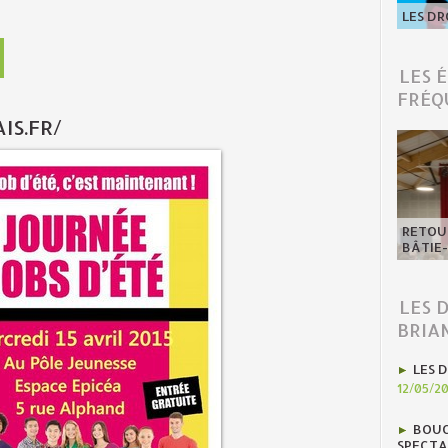
LES DR
LES 
FRÉQ
S.FR/
RETOUR
BÂTIE
LES 
BRIA
LES D
12/05/2
BOUC
SPECTA