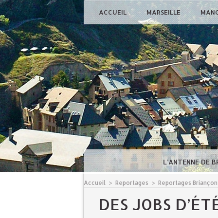
ACCUEIL
MARSEILLE
MAN
L'ANTENNE DE 
Accueil
>
Reportages
>
Reportages Briançon
DES JOBS D’ÉT