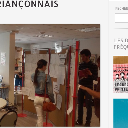
RIANÇONNAIS
RECHER
LES 
FRÉQ
LES R
PRINTE