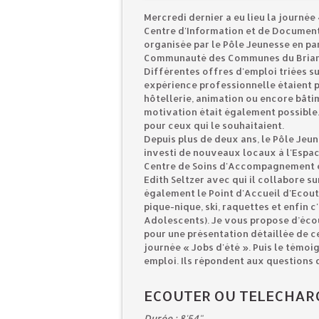
Mercredi dernier a eu lieu la journée 
Centre d'Information et de Documenta
organisée par le Pôle Jeunesse en pa
Communauté des Communes du Brianço
Différentes offres d'emploi triées su
expérience professionnelle étaient 
hôtellerie, animation ou encore bâtim
motivation était également possible
pour ceux qui le souhaitaient.
Depuis plus de deux ans, le Pôle Jeu
investi de nouveaux locaux à l'Espace
Centre de Soins d'Accompagnement e
Edith Seltzer avec qui il collabore su
également le Point d'Accueil d'Ecout
pique-nique, ski, raquettes et enfin 
Adolescents). Je vous propose d’éco
pour une présentation détaillée de ce
journée « Jobs d'été ». Puis le témoi
emploi. Ils répondent aux questions 
ECOUTER OU TELECHAR
Durée : 8'54"