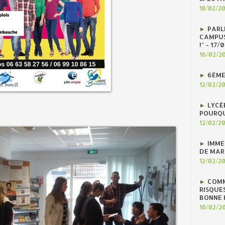
18/02/2
PARLE
CAMPUS
!" - 17
16/02/2
6ÈME
12/02/2
LYCÉ
POURQU
12/02/2
IMME
DE MAR
12/02/2
COMM
RISQUES
BONNE H
10/02/2