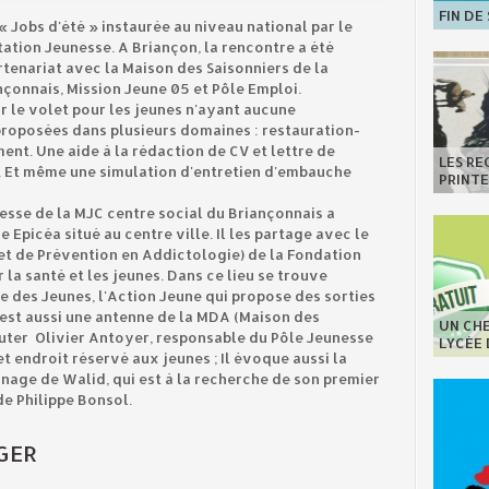
FIN DE
« Jobs d'été » instaurée au niveau national par le
tion Jeunesse. A Briançon, la rencontre a été
rtenariat avec la Maison des Saisonniers de la
nnais, Mission Jeune 05 et Pôle Emploi.
r le volet pour les jeunes n'ayant aucune
proposées dans plusieurs domaines : restauration-
ent. Une aide à la rédaction de CV et lettre de
LES R
. Et même une simulation d'entretien d'embauche
PRINT
nesse de la MJC centre social du Briançonnais a
 Epicéa situé au centre ville. Il les partage avec le
t de Prévention en Addictologie) de la Fondation
r la santé et les jeunes. Dans ce lieu se trouve
e des Jeunes, l'Action Jeune qui propose des sorties
c'est aussi une antenne de la MDA (Maison des
UN CHE
uter Olivier Antoyer, responsable du Pôle Jeunesse
LYCÉE
t endroit réservé aux jeunes ; Il évoque aussi la
gnage de Walid, qui est à la recherche de son premier
de Philippe Bonsol.
GER