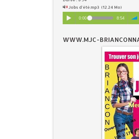
Jobs d'été.mp3
(12.24 Mo)
0:00
8:54
WWW.MJC-BRIANCONNAI