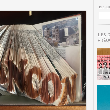
RECHER
LES 
FRÉQ
LES R
PRINTE