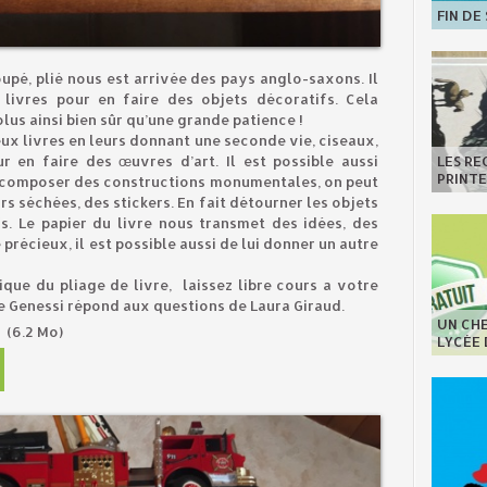
FIN DE
oupé, plié nous est arrivée des pays anglo-saxons. Il
 livres pour en faire des objets décoratifs. Cela
olus ainsi bien sûr qu’une grande patience !
ux livres en leurs donnant une seconde vie, ciseaux,
LES R
r en faire des œuvres d’art. Il est possible aussi
PRINT
n composer des constructions monumentales, on peut
rs séchées, des stickers. En fait détourner les objets
s. Le papier du livre nous transmet des idées, des
précieux, il est possible aussi de lui donner un autre
ique du pliage de livre, laissez libre cours a votre
le Genessi répond aux questions de Laura Giraud.
UN CHE
3
(6.2 Mo)
LYCÉE