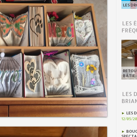
LES DR
LES 
FRÉQ
RETOUR
BÂTIE
LES 
BRIA
LES D
12/05/2
BOUC
SPECTA