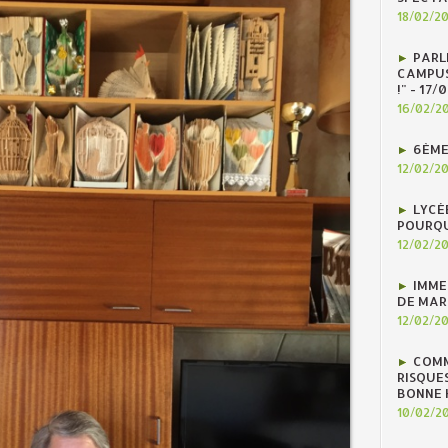
18/02/2
PARLE
CAMPUS
!" - 17
16/02/2
6ÈME
12/02/2
LYCÉ
POURQU
12/02/2
IMME
DE MAR
12/02/2
COMM
RISQUES
BONNE H
10/02/2