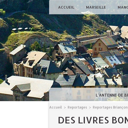
ACCUEIL
MARSEILLE
MAN
L'ANTENNE DE 
Accueil
>
Reportages
>
Reportages Briançon
DES LIVRES BO