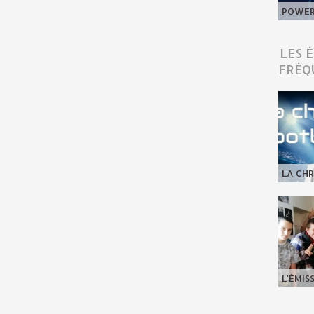
POWER 
LES 
FRÉQ
LA CHR
L'ÉMIS