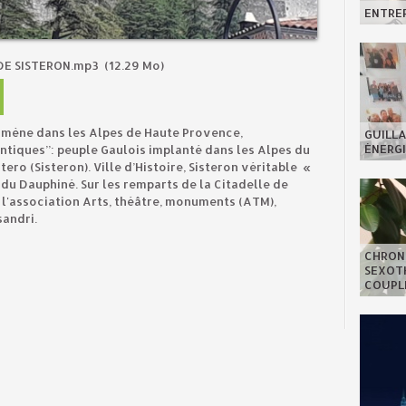
ENTREP
DE SISTERON.mp3
(12.29 Mo)
emmène dans les Alpes de Haute Provence,
GUILLA
ÉNERGI
ntiques’’: peuple Gaulois implanté dans les Alpes du
tero (Sisteron). Ville d’Histoire, Sisteron véritable «
 du Dauphiné. Sur les remparts de la Citadelle de
 l'association Arts, théâtre, monuments (ATM),
andri.
CHRON
SEXOTH
COUPL