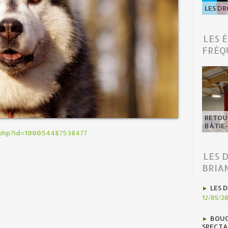
LES DR
LES 
FRÉQ
RETOUR
BÂTIE
.php?id=100054487538477
LES 
BRIA
LES D
12/05/2
BOUC
SPECTA