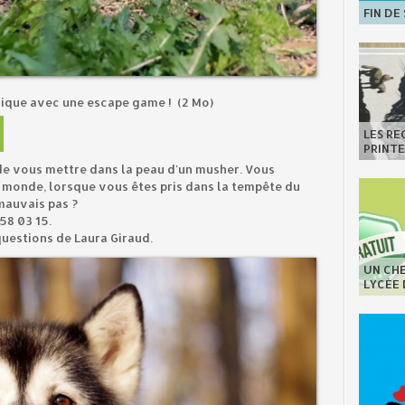
FIN DE
ique avec une escape game !
(2 Mo)
LES R
PRINT
e vous mettre dans la peau d'un musher. Vous
u monde, lorsque vous êtes pris dans la tempête du
mauvais pas ?
58 03 15.
uestions de Laura Giraud.
UN CHE
LYCÉE