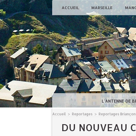
ACCUEIL
MARSEILLE
MAN
L'ANTENNE DE 
Accueil
>
Reportages
>
Reportages Briançon
DU NOUVEAU C