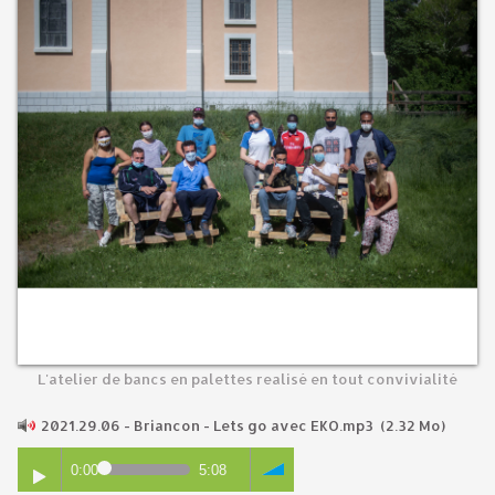
L'atelier de bancs en palettes realisé en tout convivialité
2021.29.06 - Briancon - Lets go avec EKO.mp3
(2.32 Mo)
0:00
5:08