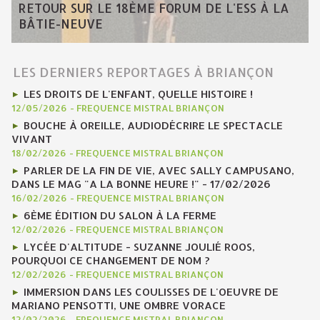
RETOUR SUR LE 18ÈME FORUM DE L'ESS À LA
BÂTIE-NEUVE
LES DERNIERS REPORTAGES À BRIANÇON
LES DROITS DE L'ENFANT, QUELLE HISTOIRE !
12/05/2026
-
FREQUENCE MISTRAL BRIANÇON
BOUCHE À OREILLE, AUDIODÉCRIRE LE SPECTACLE
VIVANT
18/02/2026
-
FREQUENCE MISTRAL BRIANÇON
PARLER DE LA FIN DE VIE, AVEC SALLY CAMPUSANO,
DANS LE MAG "A LA BONNE HEURE !" - 17/02/2026
16/02/2026
-
FREQUENCE MISTRAL BRIANÇON
6ÈME ÉDITION DU SALON À LA FERME
12/02/2026
-
FREQUENCE MISTRAL BRIANÇON
LYCÉE D'ALTITUDE - SUZANNE JOULIÉ ROOS,
POURQUOI CE CHANGEMENT DE NOM ?
12/02/2026
-
FREQUENCE MISTRAL BRIANÇON
IMMERSION DANS LES COULISSES DE L'OEUVRE DE
MARIANO PENSOTTI, UNE OMBRE VORACE
12/02/2026
-
FREQUENCE MISTRAL BRIANÇON