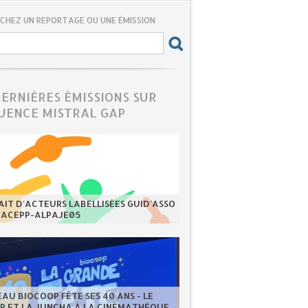
CHEZ UN REPORTAGE OU UNE ÉMISSION
DERNIÈRES ÉMISSIONS SUR
UENCE MISTRAL GAP
IT D'ACTEURS LABELLISÉES GUID'ASSO
L'ACEPP-ALPAJE05
EAU BIOCOOP FÊTE SES 40 ANS - LE
ER ET LA JUNCHA À LA CINÉMATHÈQUE