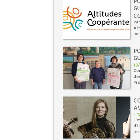
P
GU
C
Par
Alt
inc
P
GU
13
Com
de
Pro
C
A
-
1
L'e
d'i
les