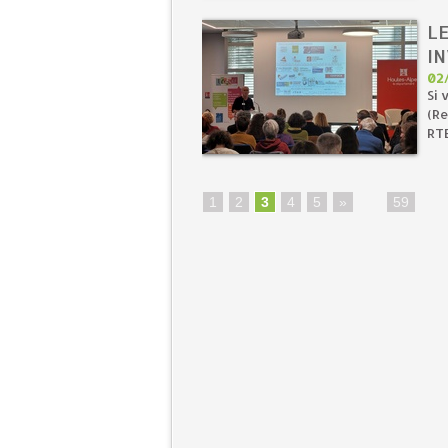
LE
IN
02
Si 
(Re
RTE
1
2
3
4
5
»
...
59