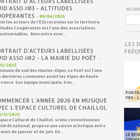
ORTRAIT D'ACTEURS LABELLISÉES
ID'ASSO #03 - ALTITUDES
RECHER
OOPÉRANTES
-
06/04/2026
mi les acteurs de l'ESS reconnus sur le territoire,
itudes Coopérantes est l'une des associations
ontournables. Rencontre avec...
LES 
ORTRAIT D'ACTEURS LABELLISÉES
FRÉQ
ID'ASSO #02 - LA MAIRIE DU POËT
-
/12/2025
mune du sud des Hautes-Alpes, Le Poët est l'une
s dernières communes avant les Alpes de Haute-
vence. Son équipe municipale, très...
PORTRA
#05 - 
OMMENCER L'ANNÉE 2026 EN MUSIQUE
VEC L'ESPACE CULTUREL DE CHAILLOL
2/12/2025
space Culturel de Chaillol, scène conventionnée
ntérêt national, propose une saison artistique entre
 mois de janvier et de juin. En...
LE RÉS
GRENI