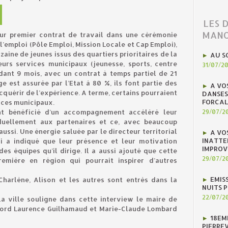
LES 
MANO
eur premier contrat de travail dans une cérémonie
 l’emploi (Pôle Emploi, Mission Locale et Cap Emploi),
zaine de jeunes issus des quartiers prioritaires de la
AU S
ieurs services municipaux (jeunesse, sports, centre
31/07/2
ndant 9 mois, avec un contrat à temps partiel de 21
 est assurée par l’Etat à 80 %, ils font partie des
A VO
cquérir de l’expérience. A terme, certains pourraient
DANSES
FORCAL
ices municipaux.
nt bénéficié d’un accompagnement accéléré leur
29/07/2
duellement aux partenaires et ce, avec beaucoup
ssi. Une énergie saluée par le directeur territorial
A VO
INATTE
i a indiqué que leur présence et leur motivation
IMPROV
es équipes qu’il dirige. Il a aussi ajouté que cette
29/07/2
emière en région qui pourrait inspirer d’autres
EMIS
Charlène, Alison et les autres sont entrés dans la
NUITS 
22/07/2
a ville souligne dans cette interview le maire de
abord Laurence Guilhamaud et Marie-Claude Lombard
18EM
PIERREV