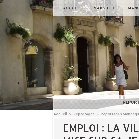
ACCUEIL
MARSEILLE
MAN
REPOR
Accueil
>
Reportages
>
Reportages Manosq
EMPLOI : LA V