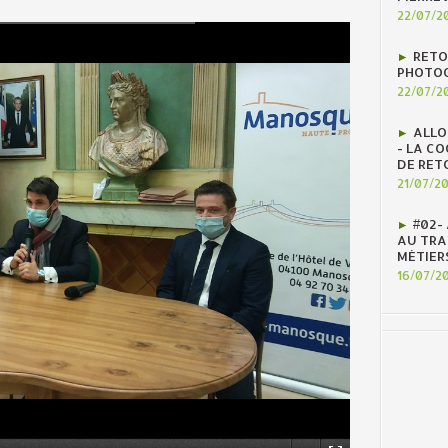
22/07/2
RETO
PHOTOG
22/07/2
ALLO
- LA C
DE RET
21/07/2
#02-
AU TRAV
MÉTIER
16/07/2