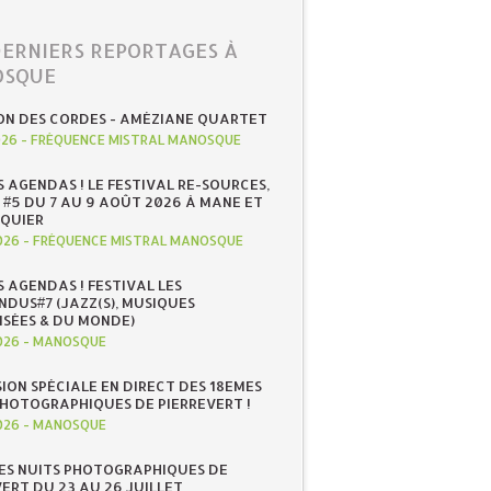
DERNIERS REPORTAGES À
SQUE
ON DES CORDES - AMÉZIANE QUARTET
026
-
FRÉQUENCE MISTRAL MANOSQUE
S AGENDAS ! LE FESTIVAL RE-SOURCES,
 #5 DU 7 AU 9 AOÛT 2026 À MANE ET
QUIER
026
-
FRÉQUENCE MISTRAL MANOSQUE
S AGENDAS ! FESTIVAL LES
NDUS#7 (JAZZ(S), MUSIQUES
ISÉES & DU MONDE)
026
-
MANOSQUE
SION SPÉCIALE EN DIRECT DES 18EMES
PHOTOGRAPHIQUES DE PIERREVERT !
026
-
MANOSQUE
ES NUITS PHOTOGRAPHIQUES DE
ERT DU 23 AU 26 JUILLET