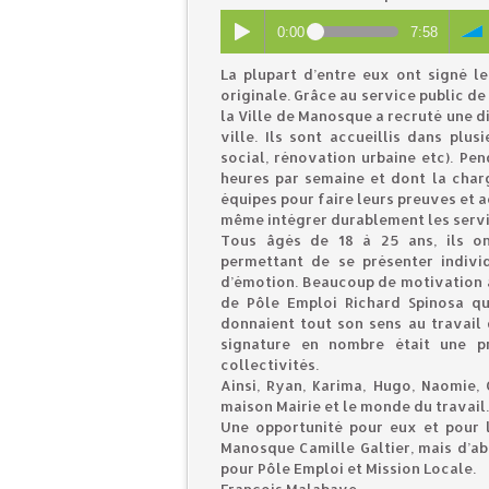
0:00
7:58
La plupart d’entre eux ont signé l
originale. Grâce au service public de
la Ville de Manosque a recruté une di
ville. Ils sont accueillis dans plus
social, rénovation urbaine etc). Pe
heures par semaine et dont la charge
équipes pour faire leurs preuves et a
même intégrer durablement les serv
Tous âgés de 18 à 25 ans, ils o
permettant de se présenter indivi
d’émotion. Beaucoup de motivation au
de Pôle Emploi Richard Spinosa qu
donnaient tout son sens au travail d
signature en nombre était une pr
collectivités.
Ainsi, Ryan, Karima, Hugo, Naomie, 
maison Mairie et le monde du travail.
Une opportunité pour eux et pour l
Manosque Camille Galtier, mais d’
pour Pôle Emploi et Mission Locale.
François Malabave