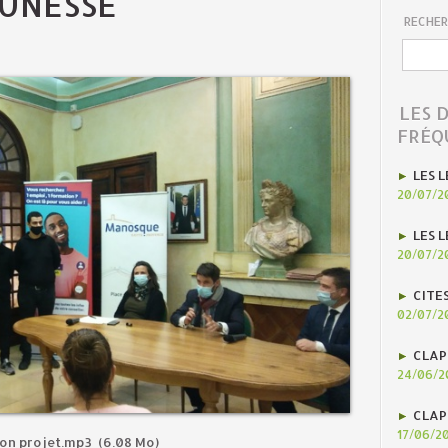
EUNESSE
RECHER
LES 
FRÉQ
LES L
20/07/2
LES L
20/07/2
CITE
02/07/2
CLAP
24/06/2
CLAP
17/06/2
 ton projet.mp3
(6.08 Mo)