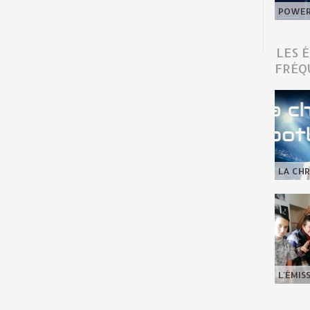
POWER 
LES 
FRÉQ
LA CHR
L'ÉMIS