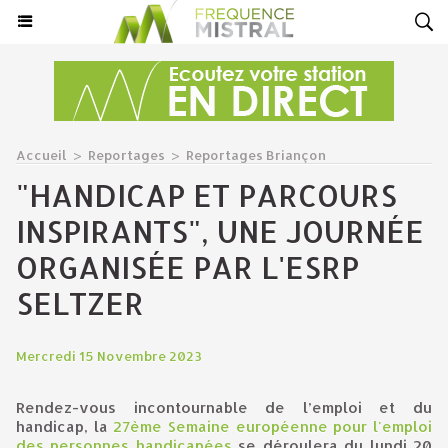
Accueil
>
Reportages
>
Reportages Briançon
"HANDICAP ET PARCOURS
INSPIRANTS", UNE JOURNÉE
ORGANISÉE PAR L'ESRP
SELTZER
Mercredi 15 Novembre 2023
Rendez-vous incontournable de l’emploi et du
handicap, la
27ème Semaine européenne pour l'emploi
des personnes handicapées
se déroulera du lundi 20