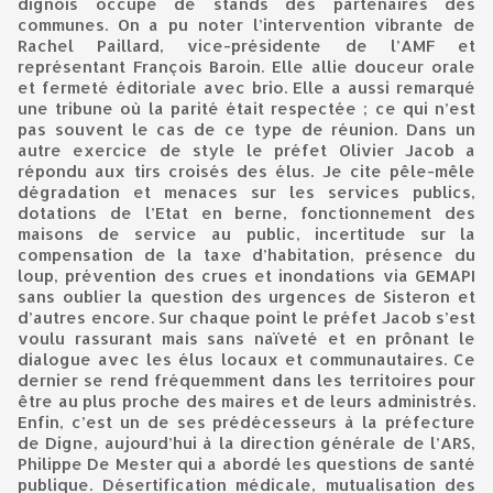
dignois occupé de stands des partenaires des
communes. On a pu noter l’intervention vibrante de
Rachel Paillard, vice-présidente de l’AMF et
représentant François Baroin. Elle allie douceur orale
et fermeté éditoriale avec brio. Elle a aussi remarqué
une tribune où la parité était respectée ; ce qui n’est
pas souvent le cas de ce type de réunion. Dans un
autre exercice de style le préfet Olivier Jacob a
répondu aux tirs croisés des élus. Je cite pêle-mêle
dégradation et menaces sur les services publics,
dotations de l’Etat en berne, fonctionnement des
maisons de service au public, incertitude sur la
compensation de la taxe d’habitation, présence du
loup, prévention des crues et inondations via GEMAPI
sans oublier la question des urgences de Sisteron et
d’autres encore. Sur chaque point le préfet Jacob s’est
voulu rassurant mais sans naïveté et en prônant le
dialogue avec les élus locaux et communautaires. Ce
dernier se rend fréquemment dans les territoires pour
être au plus proche des maires et de leurs administrés.
Enfin, c’est un de ses prédécesseurs à la préfecture
de Digne, aujourd’hui à la direction générale de l’ARS,
Philippe De Mester qui a abordé les questions de santé
publique. Désertification médicale, mutualisation des