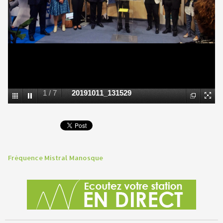
1
/
7
20191011_131529
Fréquence Mistral Manosque