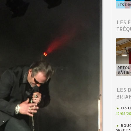
LES DR
LES 
FRÉQ
RETOUR
BÂTIE
LES 
BRIA
LES D
12/05/2
BOUC
SPECTA