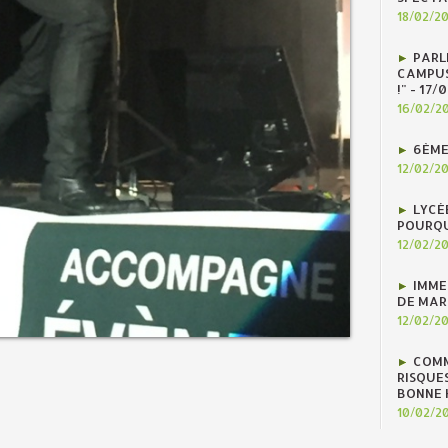
18/02/2
PARLE
CAMPUS
!" - 17
16/02/2
6ÈME
12/02/2
LYCÉ
POURQU
12/02/2
IMME
DE MAR
12/02/2
COMM
RISQUES
BONNE H
10/02/2