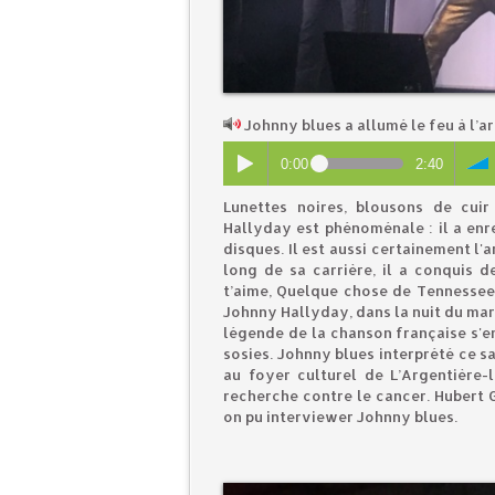
Johnny blues a allumé le feu à l’
0:00
2:40
Lunettes noires, blousons de cuir
Hallyday est phénoménale : il a enre
disques. Il est aussi certainement l'a
long de sa carrière, il a conquis 
t’aime, Quelque chose de Tennessee, 
Johnny Hallyday, dans la nuit du mar
légende de la chanson française s'en
sosies. Johnny blues interprété ce 
au foyer culturel de L’Argentière
recherche contre le cancer. Hubert G
on pu interviewer Johnny blues.