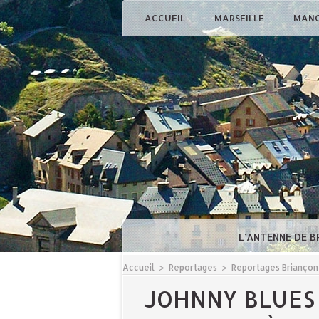
ACCUEIL
MARSEILLE
MAN
L'ANTENNE DE 
Accueil
>
Reportages
>
Reportages Briançon
JOHNNY BLUES 