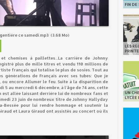
FIN DE
argentière ce samedi.mp3
(3.68 Mo)
LES R
PRINT
 et chemises à paillettes...La carrière de Johnny
gistré plus de mille titres et vendu 110 millions de
rtiste français qui totalise le plus de sosies. Tout au
des générations de Français avec ses tubes: Que je
ou encore Allumer le feu. Suite à la disparition de
di 5 au mercredi 6 décembre, à l’âge de 74 ans, cette
UN CHE
 est allée laissant derrière lui de nombreux fans et
LYCÉE
samedi 23 juin de nombreux titre de Johnny Hallyday
-la-Bessée pour lui rendre hommage et soutenir la
iraud et Laura Giraud ont assistés au concert où ils