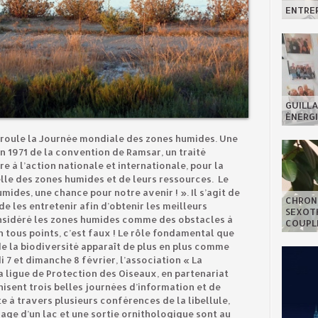
ENTREP
GUILLA
ÉNERGI
éroule la Journée mondiale des zones humides. Une
n 1971 de la convention de Ramsar, un traité
 à l’action nationale et internationale, pour la
elle des zones humides et de leurs ressources. Le
mides, une chance pour notre avenir ! ». Il s’agit de
CHRON
de les entretenir afin d’obtenir les meilleurs
SEXOTH
onsidéré les zones humides comme des obstacles à
COUPL
 tous points, c’est faux ! Le rôle fondamental que
e la biodiversité apparaît de plus en plus comme
7 et dimanche 8 février, l’association « La
la ligue de Protection des Oiseaux, en partenariat
sent trois belles journées d’information et de
 à travers plusieurs conférences de la libellule,
age d’un lac et une sortie ornithologique sont au