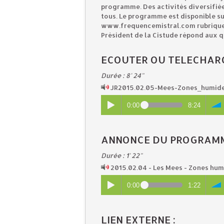
programme. Des activités diversifiées
tous. Le programme est disponible sur
www.frequencemistral.com rubrique S
Président de la Cistude répond aux q
ECOUTER OU TELECHAR
Durée : 8' 24"
JR2015.02.05-Mees-Zones_humid
0:00
8:24
ANNONCE DU PROGRAMME
Durée : 1' 22"
2015.02.04 - Les Mees - Zones h
0:00
1:22
LIEN EXTERNE :