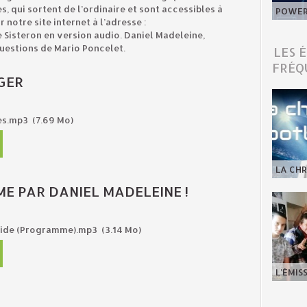
, qui sortent de l’ordinaire et sont accessibles à
POWER 
 notre site internet à l’adresse :
isteron en version audio. Daniel Madeleine,
uestions de Mario Poncelet.
LES 
FRÉQ
GER
es.mp3
(7.69 Mo)
LA CHR
 PAR DANIEL MADELEINE !
umide (Programme).mp3
(3.14 Mo)
L'ÉMIS