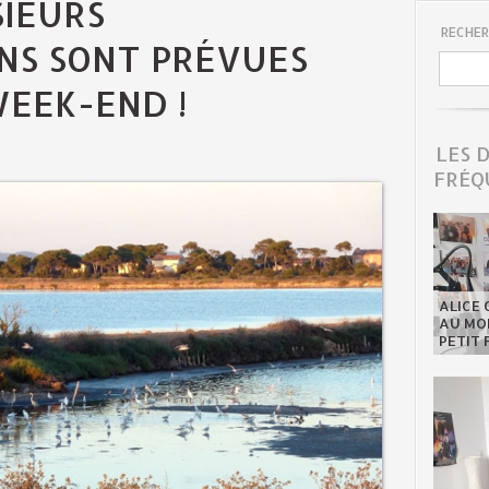
SIEURS
RECHER
NS SONT PRÉVUES
WEEK-END !
LES 
FRÉQ
ALICE 
AU MON
PETIT 