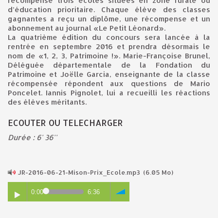
récompense trois écoles situées en zone rurale ou
d’éducation prioritaire. Chaque élève des classes
gagnantes a reçu un diplôme, une récompense et un
abonnement au journal «Le Petit Léonard».
La quatrième édition du concours sera lancée à la
rentrée en septembre 2016 et prendra désormais le
nom de «1, 2, 3, Patrimoine !». Marie-Françoise Brunel,
Déléguée départementale de la Fondation du
Patrimoine et Joëlle Garcia, enseignante de la classe
récompensée répondent aux questions de Mario
Poncelet. Iannis Pignolet, lui a recueilli les réactions
des élèves méritants.
ECOUTER OU TELECHARGER
Durée : 6' 36''
JR-2016-06-21-Mison-Prix_Ecole.mp3
(6.05 Mo)
0:00
6:36