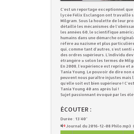
C’est un reportage exceptionnel que
lycée Félix Esclangon ont travaillé 
Milgram. Sous la houlette de leur pr
détaillé les mécanismes de l’obéiss
les années 60, le scientifique améric
humains dans une démarche originale e
réfère au nazisme et plus particuliè
qui, comme tant d’autres, s’est senti
des ordres supérieurs. L’individu de
étrangère » selon les termes de Milg
En 2008, l’expérience est reprise et 
Tania Young. Le pouvoir de dire non 
peuvent nous paraître injustes mais l
qu’elle soit est bien supérieure ! C’
Tania Young 40 ans après lui !
Sujet passionnant évoqué par les élè
ÉCOUTER :
Durée : 13'40"
Journal du 2016-12-08 Philo.mp3
(