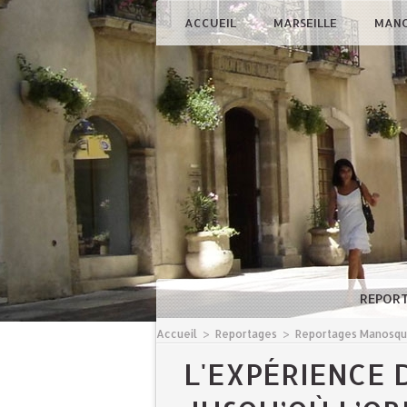
ACCUEIL
MARSEILLE
MAN
REPOR
Accueil
>
Reportages
>
Reportages Manosq
L'EXPÉRIENCE 