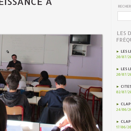
ÉISSANCE À
RECHER
LES 
FRÉQ
LES L
20/07/2
LES L
20/07/2
CITE
02/07/2
CLAP
24/06/2
CLAP
17/06/2