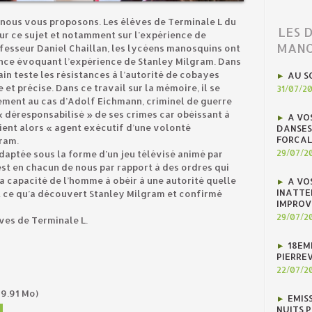
 nous vous proposons. Les élèves de Terminale L du
LES 
sur ce sujet et notamment sur l’expérience de
MANO
ofesseur Daniel Chaillan, les lycéens manosquins ont
ance évoquant l’expérience de Stanley Milgram. Dans
ain teste les résistances à l’autorité de cobayes
AU S
t précise. Dans ce travail sur la mémoire, il se
31/07/2
rement au cas d’Adolf Eichmann, criminel de guerre
 « déresponsabilisé » de ses crimes car obéissant à
A VO
vient alors « agent exécutif d’une volonté
DANSES
FORCAL
ram.
29/07/2
adaptée sous la forme d’un jeu télévisé animé par
est en chacun de nous par rapport à des ordres qui
a capacité de l’homme à obéir à une autorité quelle
A VO
INATTE
est ce qu’a découvert Stanley Milgram et confirmé
IMPROV
29/07/2
ves de Terminale L.
18EM
PIERREV
22/07/2
9.91 Mo)
EMIS
NUITS 