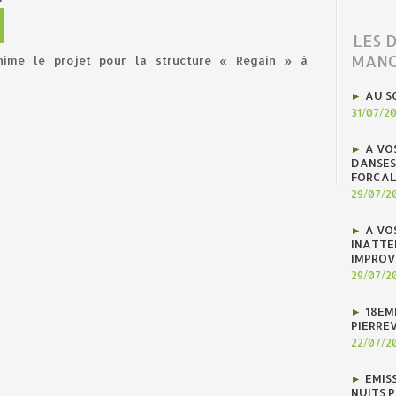
LES 
MANO
anime le projet pour la structure « Regain » à
AU S
31/07/2
A VO
DANSES
FORCAL
29/07/2
A VO
INATTE
IMPROV
29/07/2
18EM
PIERREV
22/07/2
EMIS
NUITS 