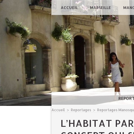
ACCUEIL
MARSEILLE
MAN
REPOR
Accueil
>
Reportages
>
Reportages Manosq
L’HABITAT PAR