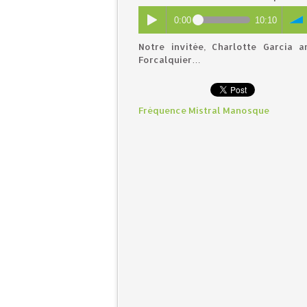
0:00
10:10
Notre invitée, Charlotte Garcia 
Forcalquier…
Fréquence Mistral Manosque