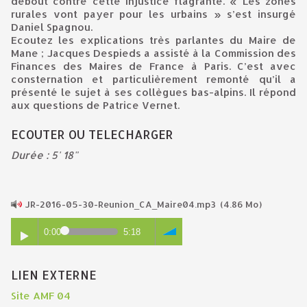
debout contre cette injustice flagrante. « Les zones
rurales vont payer pour les urbains » s’est insurgé
Daniel Spagnou.
Ecoutez les explications très parlantes du Maire de
Mane ; Jacques Despieds a assisté à la Commission des
Finances des Maires de France à Paris. C’est avec
consternation et particulièrement remonté qu’il a
présenté le sujet à ses collègues bas-alpins. Il répond
aux questions de Patrice Vernet.
ECOUTER OU TELECHARGER
Durée : 5' 18"
JR-2016-05-30-Reunion_CA_Maire04.mp3
(4.86 Mo)
0:00
5:18
LIEN EXTERNE
Site AMF 04