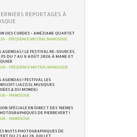
DERNIERS REPORTAGES À
SQUE
ON DES CORDES - AMÉZIANE QUARTET
026
-
FRÉQUENCE MISTRAL MANOSQUE
S AGENDAS ! LE FESTIVAL RE-SOURCES,
 #5 DU 7 AU 9 AOÛT 2026 À MANE ET
QUIER
026
-
FRÉQUENCE MISTRAL MANOSQUE
S AGENDAS ! FESTIVAL LES
NDUS#7 (JAZZ(S), MUSIQUES
ISÉES & DU MONDE)
026
-
MANOSQUE
SION SPÉCIALE EN DIRECT DES 18EMES
PHOTOGRAPHIQUES DE PIERREVERT !
026
-
MANOSQUE
ES NUITS PHOTOGRAPHIQUES DE
ERT DU 23 AU 26 JUILLET