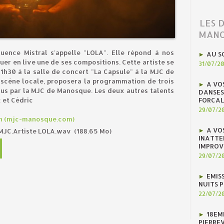
LES 
MANO
quence Mistral s'appelle "LOLA". Elle répond à nos
AU S
ouer en live une de ses compositions. Cette artiste se
31/07/2
1h30 à la salle de concert "La Capsule" à la MJC de
 scène locale, proposera la programmation de trois
A VO
nus par la MJC de Manosque. Les deux autres talents
DANSES
FORCAL
 et Cédric
29/07/2
n (mjc-manosque.com)
A VO
.MJC.Artiste LOLA.wav
(188.65 Mo)
INATTE
IMPROV
29/07/2
EMIS
NUITS 
22/07/2
18EM
PIERREV