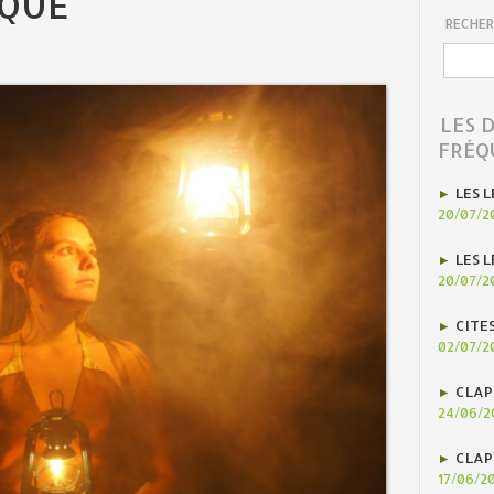
SQUE
RECHER
LES 
FRÉQ
LES L
20/07/2
LES L
20/07/2
CITE
02/07/2
CLAP
24/06/2
CLAP
17/06/2