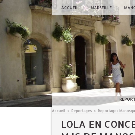
ACCUEIL
MARSEILLE
MAN
REPOR
Accueil
>
Reportages
>
Reportages Manosq
LOLA EN CONCE