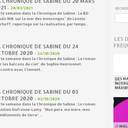
A CHRONIQUE DE SABINE DU 20 MARS
21
-
20/03/2021
RECHER
te semaine dans la Chronique de Sabine : La BD
aïs NIN, sur la mer des mensonges" de Léonie
choff, reportage sur la réalisation, par temps...
LES 
FRÉQ
A CHRONIQUE DE SABINE DU 24
CTOBRE 2020
-
24/10/2020
te semaine dans la Chronique de Sabine : Le roman
r les balcons du ciel" de Sophie Henrionnet ,
contre avec Clément...
DES MA
INTER
MARSE
 CHRONIQUE DE SABINE DU 03
CTOBRE 2020
-
03/10/2020
te semaine dans la Chronique de Sabine : Le roman
 Julien Dufresne-Lamy "Mon père, ma mère, mes
mblements de terre" ,...
🎶 MA