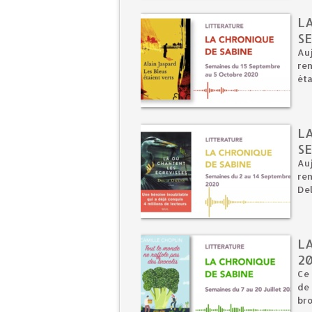
LA
S
Auj
ren
éta
LA
S
Auj
ren
Del
LA
2
Ce 
de 
bro