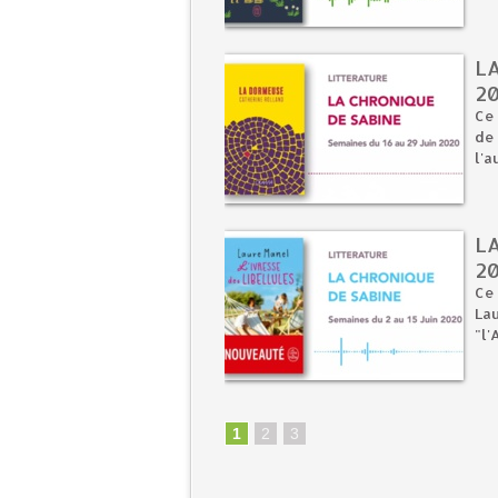
LA
2
Ce 
de 
l'a
LA
2
Ce 
Lau
"l'
1
2
3