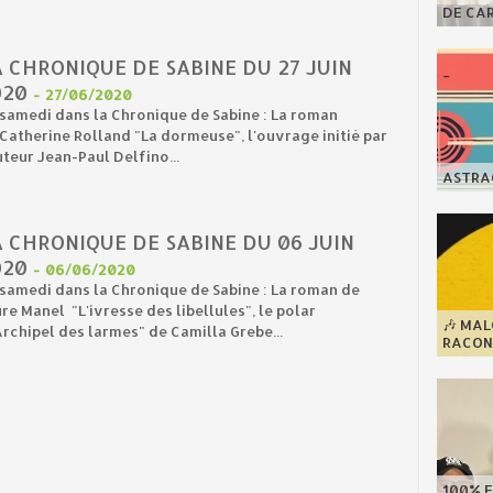
DE CA
 CHRONIQUE DE SABINE DU 27 JUIN
020
-
27/06/2020
samedi dans la Chronique de Sabine : La roman
Catherine Rolland "La dormeuse", l'ouvrage initié par
uteur Jean-Paul Delfino...
ASTRAG
 CHRONIQUE DE SABINE DU 06 JUIN
020
-
06/06/2020
samedi dans la Chronique de Sabine : La roman de
re Manel "L'ivresse des libellules", le polar
🎶 MA
Archipel des larmes" de Camilla Grebe...
RACONT
100% F