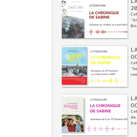
L
20
Cet
"An
Bis
L
O
Cet
"Su
ren
LA
O
Cet
de
tre