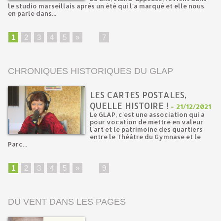
le studio marseillais après un été qui l'a marqué et elle nous
en parle dans...
1
2
3
4
5
»
...
7
CHRONIQUES HISTORIQUES DU GLAP
LES CARTES POSTALES,
QUELLE HISTOIRE !
-
21/12/2021
Le GLAP, c'est une association qui a
pour vocation de mettre en valeur
l'art et le patrimoine des quartiers
entre le Théâtre du Gymnase et le
Parc...
1
2
3
4
5
»
...
9
DU VENT DANS LES PAGES