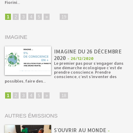
Fiorini...
1
2
3
4
5
»
...
19
IMAGINE
IMAGINE DU 26 DÉCEMBRE
2020
-
26/12/2020
Le premier pas pour s’engager dans
une démarche écologique c’est de
prendre conscience. Prendre
conscience, c’est s’inventer des
possibles, faire des...
1
2
3
4
5
»
...
18
AUTRES ÉMISSIONS
S'OUVRIR AU MONDE
-