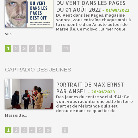
DU VENT DANS LES PAGES
DU 01 AOÛT 2022
-
01/08/2022
Du Vent dans les Pages, magazine
sonore, vous entraîne chaque mois à
la rencontre d’un Artiste autour de
Marseille. Ce mois-ci, la mer roule
ses...
1
2
3
4
5
»
...
11
CAP'RADIO DES JEUNES
PORTRAIT DE MAX ERNST
PAR ANGEL
-
26/01/2023
Des jeunes du centre social d'Air Bel
vont vous raconter une belle histoire
d'art et de résistance qui s'est
déroulée dans ce quartier de
Marseille...
1
2
3
4
5
»
...
8